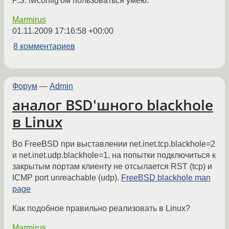
P.S. iwconfig'ом пользоваться умею.
Marmirus
01.11.2009 17:16:58 +00:00
8 комментариев
Форум
—
Admin
аналог BSD'шного blackhole
в Linux
Во FreeBSD при выставлении net.inet.tcp.blackhole=2
и net.inet.udp.blackhole=1, на попытки подключиться к
закрытым портам клиенту не отсылается RST (tcp) и
ICMP port unreachable (udp).
FreeBSD blackhole man
page
Как подобное правильно реализовать в Linux?
Marmirus