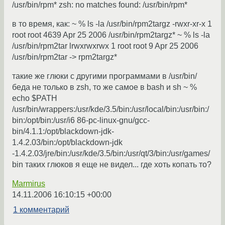
/usr/bin/rpm* zsh: no matches found: /usr/bin/rpm*
в то время, как: ~ % ls -la /usr/bin/rpm2targz -rwxr-xr-x 1
root root 4639 Apr 25 2006 /usr/bin/rpm2targz* ~ % ls -la
/usr/bin/rpm2tar lrwxrwxrwx 1 root root 9 Apr 25 2006
/usr/bin/rpm2tar -> rpm2targz*
такие же глюки с другими программами в /usr/bin/
беда не только в zsh, то же самое в bash и sh ~ %
echo $PATH
/usr/bin/wrappers:/usr/kde/3.5/bin:/usr/local/bin:/usr/bin:/
bin:/opt/bin:/usr/i6 86-pc-linux-gnu/gcc-
bin/4.1.1:/opt/blackdown-jdk-
1.4.2.03/bin:/opt/blackdown-jdk
-1.4.2.03/jre/bin:/usr/kde/3.5/bin:/usr/qt/3/bin:/usr/games/
bin таких глюков я еще не видел... где хоть копать то?
Marmirus
14.11.2006 16:10:15 +00:00
1 комментарий