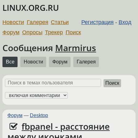
LINUX.ORG.RU
Новости
Галерея
Статьи
Регистрация
-
Вход
Форум
Опросы
Трекер
Поиск
Сообщения
Marmirus
Все
Новости
Форум
Галерея
Поиск
Форум
—
Desktop
fbpanel - расстояние
между иконками