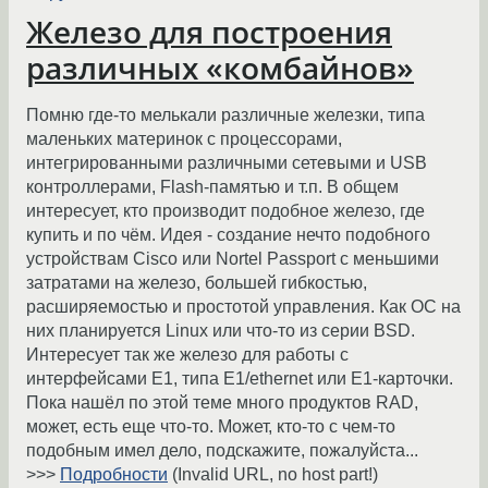
Железо для построения
различных «комбайнов»
Помню где-то мелькали различные железки, типа
маленьких материнок с процессорами,
интегрированными различными сетевыми и USB
контроллерами, Flash-памятью и т.п. В общем
интересует, кто производит подобное железо, где
купить и по чём. Идея - создание нечто подобного
устройствам Cisco или Nortel Passport с меньшими
затратами на железо, большей гибкостью,
расширяемостью и простотой управления. Как ОС на
них планируется Linux или что-то из серии BSD.
Интересует так же железо для работы с
интерфейсами E1, типа E1/ethernet или E1-карточки.
Пока нашёл по этой теме много продуктов RAD,
может, есть еще что-то. Может, кто-то с чем-то
подобным имел дело, подскажите, пожалуйста...
>>>
Подробности
(Invalid URL, no host part!)