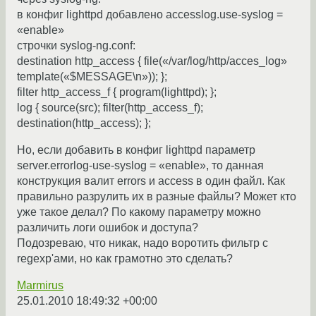
в конфиг lighttpd добавлено accesslog.use-syslog =
«enable»
строчки syslog-ng.conf:
destination http_access { file(«/var/log/http/acces_log»
template(«$MESSAGE\n»)); };
filter http_access_f { program(lighttpd); };
log { source(src); filter(http_access_f);
destination(http_access); };
Но, если добавить в конфиг lighttpd параметр
server.errorlog-use-syslog = «enable», то данная
конструкция валит errors и access в один файл. Как
правильно разрулить их в разные файлы? Может кто
уже такое делал? По какому параметру можно
различить логи ошибок и доступа?
Подозреваю, что никак, надо воротить фильтр с
regexp'ами, но как грамотно это сделать?
Marmirus
25.01.2010 18:49:32 +00:00