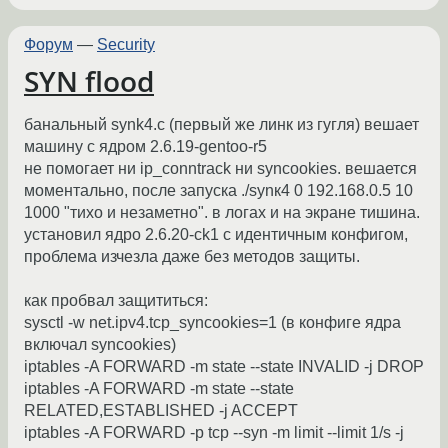
Форум
—
Security
SYN flood
банальный synk4.c (первый же линк из гугля) вешает
машину с ядром 2.6.19-gentoo-r5
не помогает ни ip_conntrack ни syncookies. вешается
моментально, после запуска ./synк4 0 192.168.0.5 10
1000 "тихо и незаметно". в логах и на экране тишина.
установил ядро 2.6.20-ck1 с идентичным конфигом,
проблема изчезла даже без методов защиты.
как пробвал защититься:
sysctl -w net.ipv4.tcp_syncookies=1 (в конфиге ядра
включал syncookies)
iptables -A FORWARD -m state --state INVALID -j DROP
iptables -A FORWARD -m state --state
RELATED,ESTABLISHED -j ACCEPT
iptables -A FORWARD -p tcp --syn -m limit --limit 1/s -j