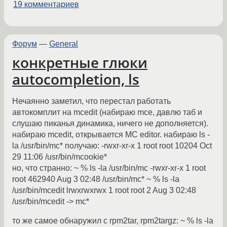
19 комментариев
Форум
—
General
конкретные глюки
autocompletion, ls
Нечаянно заметил, что перестал работать
автокомплит на mcedit (набираю mce, давлю таб и
слушаю пиканья динамика, ничего не дополняется).
набираю mcedit, открывается MC editor. набираю ls -
la /usr/bin/mc* получаю: -rwxr-xr-x 1 root root 10204 Oct
29 11:06 /usr/bin/mcookie*
но, что странно: ~ % ls -la /usr/bin/mc -rwxr-xr-x 1 root
root 462940 Aug 3 02:48 /usr/bin/mc* ~ % ls -la
/usr/bin/mcedit lrwxrwxrwx 1 root root 2 Aug 3 02:48
/usr/bin/mcedit -> mc*
то же самое обнаружил с rpm2tar, rpm2targz: ~ % ls -la