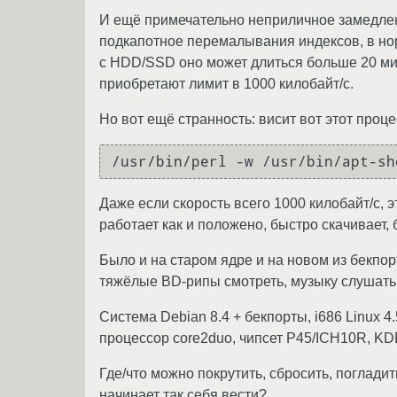
И ещё примечательно неприличное замедлени
подкапотное перемалывания индексов, в но
с HDD/SSD оно может длиться больше 20 мин
приобретают лимит в 1000 килобайт/с.
Но вот ещё странность: висит вот этот проце
/usr/bin/perl -w /usr/bin/apt-sh
Даже если скорость всего 1000 килобайт/с, э
работает как и положено, быстро скачивает,
Было и на старом ядре и на новом из бекпо
тяжёлые BD-рипы смотреть, музыку слушать. 
Система Debian 8.4 + бекпорты, i686 Linux 4.5
процессор core2duo, чипсет P45/ICH10R, KD
Где/что можно покрутить, сбросить, поглади
начинает так себя вести?