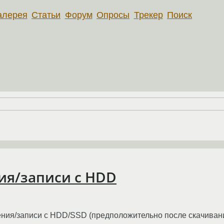
алерея
Статьи
Форум
Опросы
Трекер
Поиск
ия/записи с HDD
ения/записи с HDD/SSD (предположительно после скачивания