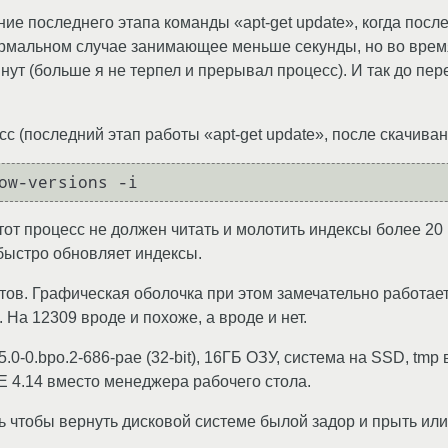
е последнего этапа команды «apt-get update», когда после
рмальном случае занимающее меньше секунды, но во время
ут (больше я не терпел и прерывал процесс). И так до пер
сс (последний этап работы «apt-get update», после скачиван
ow-versions -i
тот процесс не должен читать и молотить индексы более 20 
 быстро обновляет индексы.
ртов. Графическая оболочка при этом замечательно работае
На 12309 вроде и похоже, а вроде и нет.
.0-0.bpo.2-686-pae (32-bit), 16ГБ ОЗУ, система на SSD, tmp в
E 4.14 вместо менеджера рабочего стола.
ть чтобы вернуть дисковой системе былой задор и прыть или