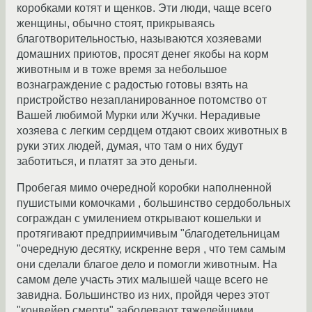
коробками котят и щенков. Эти люди, чаще всего
женщины, обычно стоят, прикрываясь
благотворительностью, называются хозяевами
домашних приютов, просят денег якобы на корм
животным и в тоже время за небольшое
вознаграждение с радостью готовы взять на
пристройство незапланированное потомство от
Вашей любимой Мурки или Жучки. Нерадивые
хозяева с легким сердцем отдают своих животных в
руки этих людей, думая, что там о них будут
заботиться, и платят за это деньги.
Пробегая мимо очередной коробки наполненной
пушистыми комочками , большинство сердобольных
сограждан с умилением открывают кошельки и
протягивают предприимчивым "благодетельницам
"очередную десятку, искренне веря , что тем самым
они сделали благое дело и помогли животным. На
самом деле участь этих малышей чаще всего не
завидна. Большинство из них, пройдя через этот
"конвейер смерти" заболевают тяжелейшими