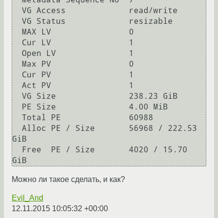
  VG Access             read/write

  VG Status             resizable

  MAX LV                0

  Cur LV                1

  Open LV               1

  Max PV                0

  Cur PV                1

  Act PV                1

  VG Size               238.23 GiB

  PE Size               4.00 MiB

  Total PE              60988

  Alloc PE / Size       56968 / 222.53 
GiB

  Free  PE / Size       4020 / 15.70 
Можно ли такое сделать, и как?
Evil_And
12.11.2015 10:05:32 +00:00