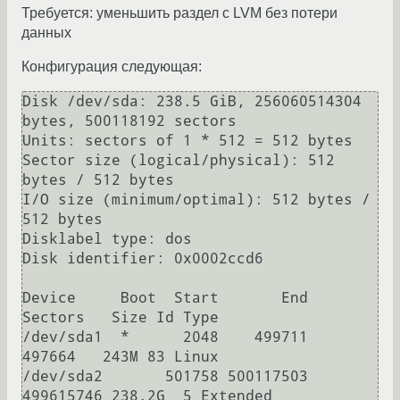
Требуется: уменьшить раздел с LVM без потери
данных
Конфигурация следующая:
Disk /dev/sda: 238.5 GiB, 256060514304 
bytes, 500118192 sectors

Units: sectors of 1 * 512 = 512 bytes

Sector size (logical/physical): 512 
bytes / 512 bytes

I/O size (minimum/optimal): 512 bytes / 
512 bytes

Disklabel type: dos

Disk identifier: 0x0002ccd6

Device     Boot  Start       End   
Sectors   Size Id Type

/dev/sda1  *      2048    499711    
497664   243M 83 Linux

/dev/sda2       501758 500117503 
499615746 238.2G  5 Extended
