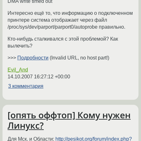
DMA write timed out
Интересно ещё то, что информацию о подключенном
принтере система отображает через файл
/proc/sys/dev/parport/parport0/autoprobe правильно.
Кто-нибудь сталкивался с этой проблемой? Как
вылечить?
>>>
Подробности
(Invalid URL, no host part!)
Evil_And
14.10.2007 16:27:12 +00:00
3 комментария
[опять оффтоп] Кому нужен
Линукс?
Для Мск. и Области:
http://pesikot.org/forum/index.php?