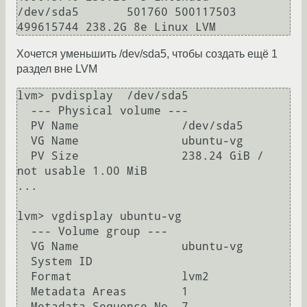
/dev/sda5       501760 500117503 
Хочется уменьшить /dev/sda5, чтобы создать ещё 1
раздел вне LVM
lvm> pvdisplay  /dev/sda5

  --- Physical volume ---

  PV Name               /dev/sda5

  VG Name               ubuntu-vg

  PV Size               238.24 GiB / 
not usable 1.00 MiB

...

lvm> vgdisplay ubuntu-vg

  --- Volume group ---

  VG Name               ubuntu-vg

  System ID             

  Format                lvm2

  Metadata Areas        1

  Metadata Sequence No  7
