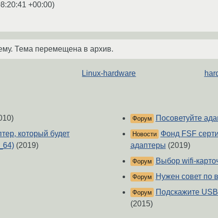
8:20:41 +00:00
)
ему. Тема перемещена в архив.
Linux-hardware
har
010)
Посоветуйте адап
Форум
тер, который будет
Фонд FSF серти
Новости
_64)
(2019)
адаптеры
(2019)
Выбор wifi-карто
Форум
Нужен совет по в
Форум
Подскажите USB 
Форум
(2015)