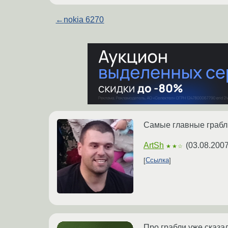
←
nokia 6270
Самые главные грабли
ArtSh
(
03.08.2007
★★☆
Ссылка
Про грабли уже сказал