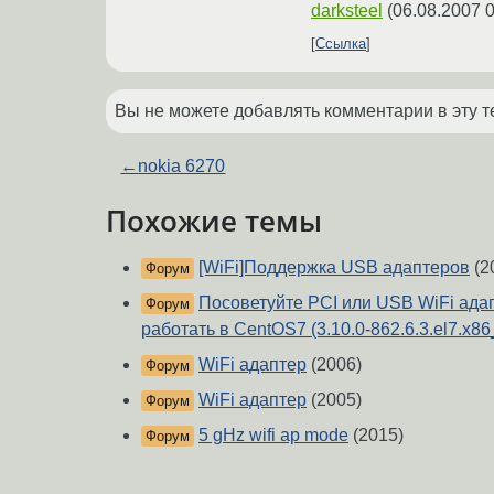
darksteel
(
06.08.2007 0
Ссылка
Вы не можете добавлять комментарии в эту т
←
nokia 6270
Похожие темы
[WiFi]Поддержка USB адаптеров
(2
Форум
Посоветуйте PCI или USB WiFi адап
Форум
работать в CentOS7 (3.10.0-862.6.3.el7.x86
WiFi адаптер
(2006)
Форум
WiFi адаптер
(2005)
Форум
5 gHz wifi ap mode
(2015)
Форум