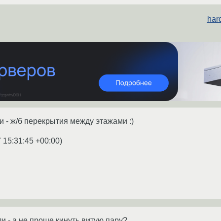
har
 - ж/б перекрытия между этажами :)
 15:31:45 +00:00
)
и - а не проще кинуть витую пару?