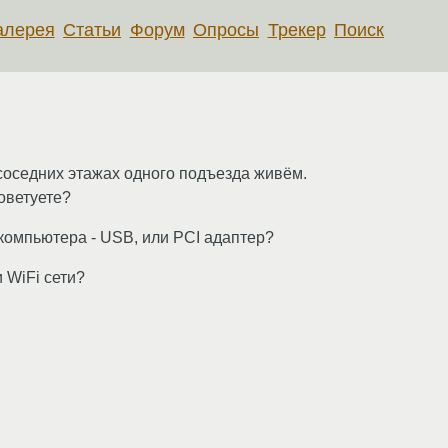
алерея
Статьи
Форум
Опросы
Трекер
Поиск
 соседних этажах одного подъезда живём.
оветуете?
компьютера - USB, или PCI адаптер?
 WiFi сети?