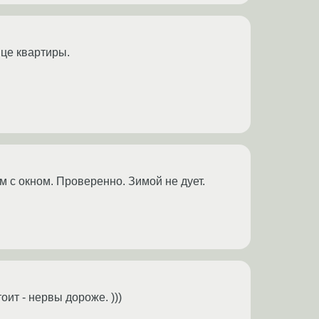
нце квартиры.
м с окном. Проверенно. Зимой не дует.
ит - нервы дороже. )))