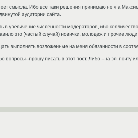
имеет смысла. Ибо все таки решения принимаю не я а Макс
двинутой аудитории сайта.
ть в увеличение численности модераторов, ибо колличест
вило это (частый случай) новички, молодеж и прочие люди,
щать выполнять возложенные на меня обязанности в соотве
о вопросы--прошу писать в этот пост. Либо --на эл. почту ил