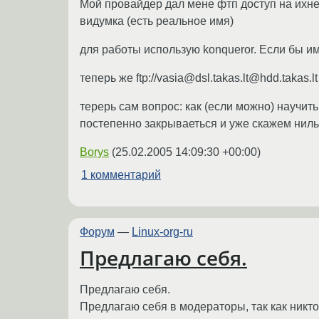
Мой провайдер дал мене фтп доступ на ихн
видумка (есть реальное имя)
для работы использую konqueror. Если бы имя
теперь же ftp://vasia@dsl.takas.lt@hdd.takas.l
терерь сам вопрос: как (если можно) научит
постепенно закрываеться и уже скажем нильз
Borys
(
25.02.2005 14:09:30 +00:00
)
1 комментарий
Форум
—
Linux-org-ru
Предлагаю себя.
Предлагаю себя.
Предлагаю себя в модераторы, так как никто