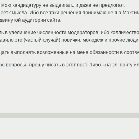
 мою кандидатуру не выдвигал.. и даже не предлогал.
имеет смысла. Ибо все таки решения принимаю не я а Макс
двинутой аудитории сайта.
ть в увеличение численности модераторов, ибо колличест
вило это (частый случай) новички, молодеж и прочие люди,
щать выполнять возложенные на меня обязанности в соотве
о вопросы--прошу писать в этот пост. Либо --на эл. почту ил