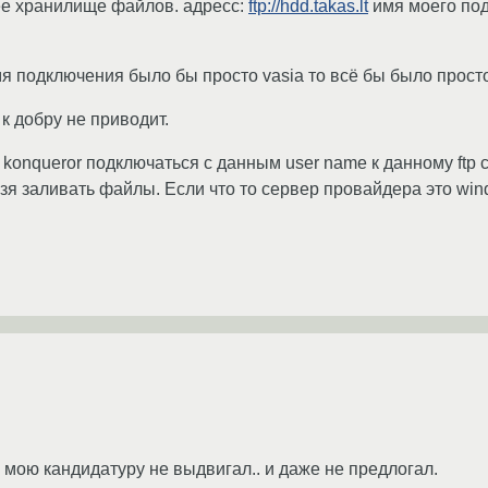
ее хранилище файлов. адресс:
ftp://hdd.takas.lt
имя моего подк
 подключения было бы просто vasia то всё бы было просто: f
t к добру не приводит.
ь konqueror подключаться с данным user name к данному ftp
я заливать файлы. Если что то сервер провайдера это windo
 мою кандидатуру не выдвигал.. и даже не предлогал.