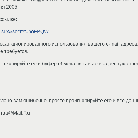
ня 2005.
ссылке:
inux_sux&secret=hoFPQW
есанкционированного использования вашего e-mail адреса.
е требуется.
, скопируйте ее в буфер обмена, вставьте в адресную стро
слано вам ошибочно, просто проигнорируйте его и все данн
ства@Mail.Ru