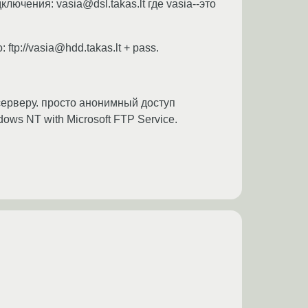
лючения: vasia@dsl.takas.lt где vasia--это
tp://vasia@hdd.takas.lt + pass.
 серверу. просто анонимный доступ
ws NT with Microsoft FTP Service.