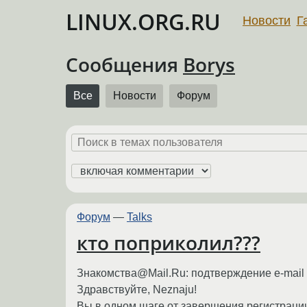
LINUX.ORG.RU
Новости
Г
Сообщения
Borys
Все
Новости
Форум
Форум
—
Talks
кто поприколил???
Знакомства@Mail.Ru: подтверждение e-mail а
Здравствуйте, Neznaju!
Вы в одном шаге от завершения регистрации