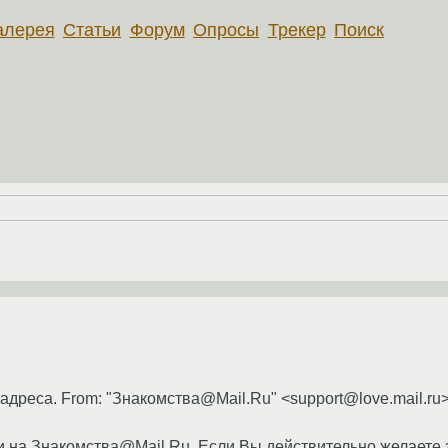
алерея
Статьи
Форум
Опросы
Трекер
Поиск
дреса. From: "Знакомства@Mail.Ru" <support@love.mail.ru> 
 на Знакомства@Mail.Ru. Если Вы действительно желаете 