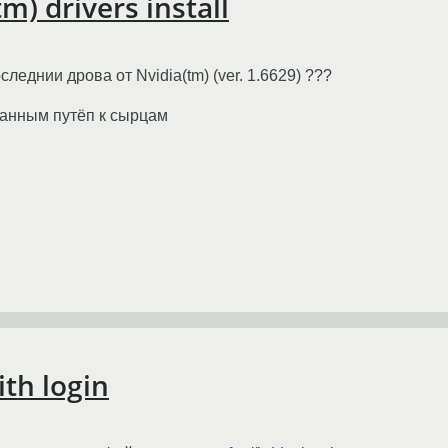
m) drivers install
следнии дрова от Nvidia(tm) (ver. 1.6629) ???
азанным путёп к сырцам
ith login