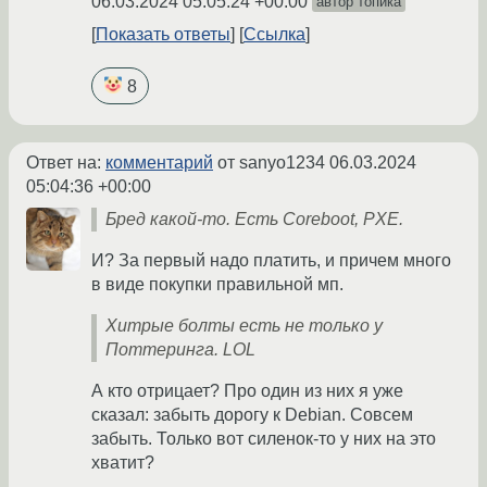
06.03.2024 05:05:24 +00:00
автор топика
Показать ответы
Ссылка
8
Ответ на:
комментарий
от sanyo1234
06.03.2024
05:04:36 +00:00
Бред какой-то. Есть Coreboot, PXE.
И? За первый надо платить, и причем много
в виде покупки правильной мп.
Хитрые болты есть не только у
Поттеринга. LOL
А кто отрицает? Про один из них я уже
сказал: забыть дорогу к Debian. Совсем
забыть. Только вот силенок-то у них на это
хватит?