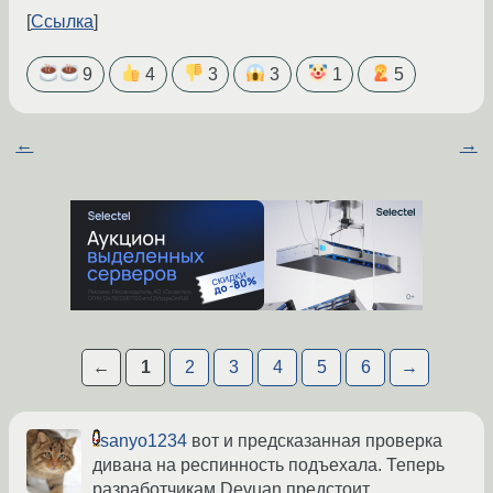
Ссылка
9
4
3
3
1
5
←
→
←
1
2
3
4
5
6
→
sanyo1234
вот и предсказанная проверка
дивана на респинность подъехала. Теперь
разработчикам Devuan предстоит