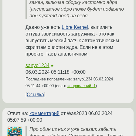
замен, включая сборку кастомно ядра
(апстримное ядро тоже будет подмято
под systemd-boot) на себя.
Давно уже есть
Libre Kernel
, выпилить
оттуда зависимость загрузчика - это как
выпустить мелкий патч к автоматическим
скриптам очистки ядра. Если не в этом
проекте, так в аналогичном.
sanyo1234
★
06.03.2024 05:11:18 +00:00
Последнее исправление: sanyo1234
06.03.2024
05:11:44 +00:00
(всего
исправлений: 1
)
Ссылка
Ответ на:
комментарий
от Was2023
06.03.2024
05:07:59 +00:00
Про один из них я уже сказал: забыть
дорогу к Debian. Совсем забыть. Только