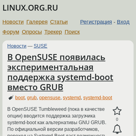
LINUX.ORG.RU
Новости
Галерея
Статьи
Регистрация
-
Вход
Форум
Опросы
Трекер
Поиск
Новости
—
SUSE
В OpenSUSE появилась
экспериментальная
поддержка systemd-boot
вместо GRUB
boot
,
grub
,
opensuse
,
systemd
,
systemd-boot
В OpenSUSE Tumbleweed (пока в качестве
опции) вводится поддержка загрузчика
0
systemd-boot как альтернативы GNU GRUB.
По официальной версии разработчиков,
переход на Systemd-Boot даст возможность