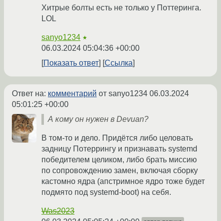
Хитрые болты есть не только у Поттеринга.
LOL
sanyo1234
★
06.03.2024 05:04:36 +00:00
Показать ответ
Ссылка
Ответ на:
комментарий
от sanyo1234
06.03.2024
05:01:25 +00:00
А кому он нужен в Devuan?
В том-то и дело. Придётся либо целовать
задницу Потеррингу и признавать systemd
победителем целиком, либо брать миссию
по сопровождению замен, включая сборку
кастомно ядра (апстримное ядро тоже будет
подмято под systemd-boot) на себя.
Was2023