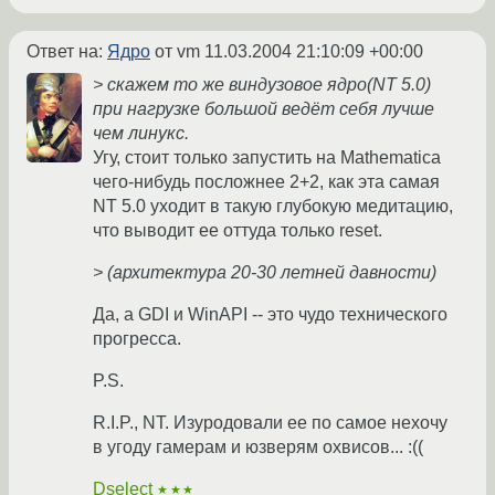
Ответ на:
Ядро
от vm
11.03.2004 21:10:09 +00:00
> скажем то же виндузовое ядро(NT 5.0)
при нагрузке большой ведёт себя лучше
чем линукс.
Угу, стоит только запустить на Mathematica
чего-нибудь посложнее 2+2, как эта самая
NT 5.0 уходит в такую глубокую медитацию,
что выводит ее оттуда только reset.
> (архитектура 20-30 летней давности)
Да, а GDI и WinAPI -- это чудо технического
прогресса.
P.S.
R.I.P., NT. Изуродовали ее по самое нехочу
в угоду гамерам и юзверям охвисов... :((
Dselect
★★★