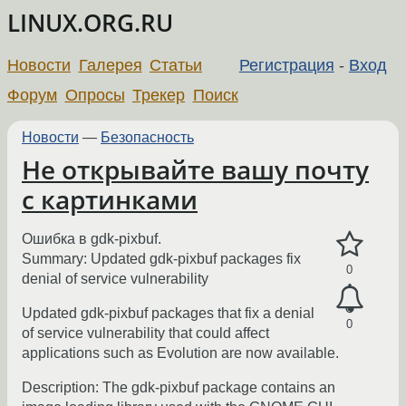
LINUX.ORG.RU
Новости
Галерея
Статьи
Регистрация
-
Вход
Форум
Опросы
Трекер
Поиск
Новости
—
Безопасность
Не открывайте вашу почту
с картинками
Ошибка в gdk-pixbuf.
Summary: Updated gdk-pixbuf packages fix
0
denial of service vulnerability
Updated gdk-pixbuf packages that fix a denial
0
of service vulnerability that could affect
applications such as Evolution are now available.
Description: The gdk-pixbuf package contains an