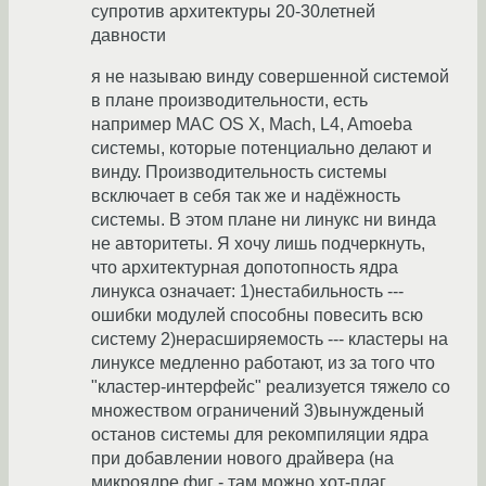
супротив архитектуры 20-30летней
давности
я не называю винду совершенной системой
в плане производительности, есть
например MAC OS X, Mach, L4, Amoeba
системы, которые потенциально делают и
винду. Производительность системы
всключает в себя так же и надёжность
системы. В этом плане ни линукс ни винда
не авторитеты. Я хочу лишь подчеркнуть,
что архитектурная допотопность ядра
линукса означает: 1)нестабильность ---
ошибки модулей способны повесить всю
систему 2)нерасширяемость --- кластеры на
линуксе медленно работают, из за того что
"кластер-интерфейс" реализуется тяжело со
множеством ограничений 3)вынужденый
останов системы для рекомпиляции ядра
при добавлении нового драйвера (на
микроядре фиг - там можно хот-плаг