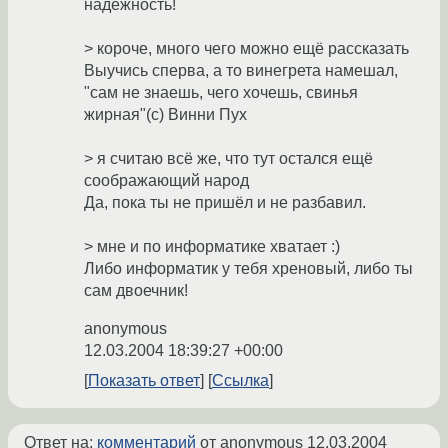
надёжность!
> короче, много чего можно ещё рассказать
Выучись сперва, а то винегрета намешал,
"сам не знаешь, чего хочешь, свинья
жирная"(c) Винни Пух
> я считаю всё же, что тут остался ещё
соображающий народ
Да, пока ты не пришёл и не разбавил.
> мне и по информатике хватает :)
Либо информатик у тебя хреновый, либо ты
сам двоечник!
anonymous
12.03.2004 18:39:27 +00:00
Показать ответ
Ссылка
Ответ на:
комментарий
от anonymous
12.03.2004