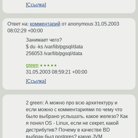
Ссылка
Ответ на:
комментарий
от anonymous
31.05.2003
08:02:29 +00:00
Занимает чего?
$ du -ks /var/lib/pgsql/data
256053 /var/lib/pgsql/data
green
★★★★★
31.05.2003 08:59:21 +00:00
Ссылка
2 green: А можно про всю архитектуру и
если можно с комментариями по чему что
было выбрано услышать. какое железо? Как
я понял OS - Linux, если не секрет, какой
дистрибутив? Почему в качестве BD
выбран был postgres? какую JVM