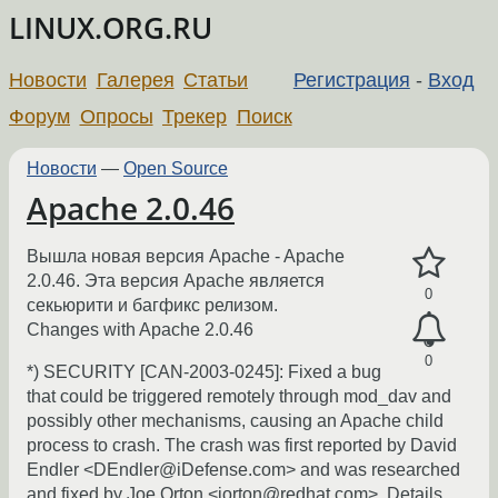
LINUX.ORG.RU
Новости
Галерея
Статьи
Регистрация
-
Вход
Форум
Опросы
Трекер
Поиск
Новости
—
Open Source
Apache 2.0.46
Вышла новая версия Apache - Apache
2.0.46. Эта версия Apache является
0
секьюрити и багфикс релизом.
Changes with Apache 2.0.46
0
*) SECURITY [CAN-2003-0245]: Fixed a bug
that could be triggered remotely through mod_dav and
possibly other mechanisms, causing an Apache child
process to crash. The crash was first reported by David
Endler <DEndler@iDefense.com> and was researched
and fixed by Joe Orton <jorton@redhat.com>. Details