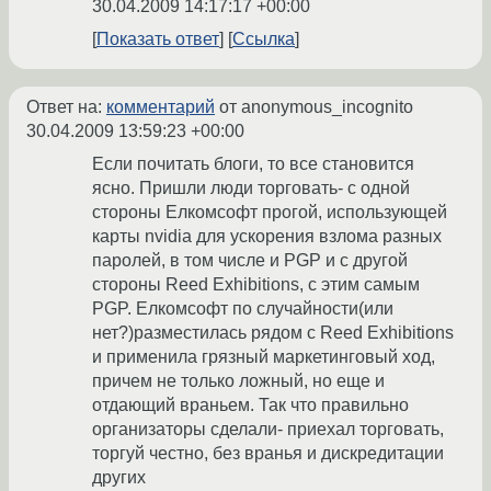
30.04.2009 14:17:17 +00:00
Показать ответ
Ссылка
Ответ на:
комментарий
от anonymous_incognito
30.04.2009 13:59:23 +00:00
Если почитать блоги, то все становится
ясно. Пришли люди торговать- с одной
стороны Елкомсофт прогой, использующей
карты nvidia для ускорения взлома разных
паролей, в том числе и PGP и с другой
стороны Reed Exhibitions, с этим самым
PGP. Елкомсофт по случайности(или
нет?)разместилась рядом с Reed Exhibitions
и применила грязный маркетинговый ход,
причем не только ложный, но еще и
отдающий враньем. Так что правильно
организаторы сделали- приехал торговать,
торгуй честно, без вранья и дискредитации
других