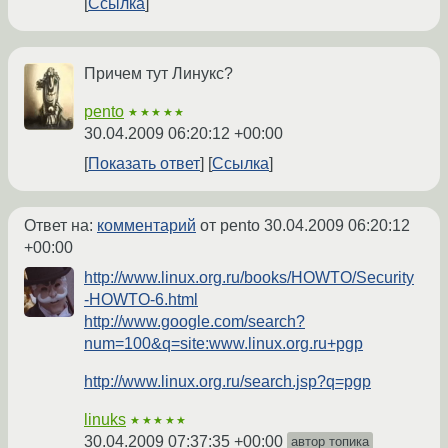
Ссылка
Причем тут Линукс?
pento
★★★★★
30.04.2009 06:20:12 +00:00
Показать ответ
Ссылка
Ответ на:
комментарий
от pento
30.04.2009 06:20:12
+00:00
http://www.linux.org.ru/books/HOWTO/Security
-HOWTO-6.html
http://www.google.com/search?
num=100&q=site:www.linux.org.ru+pgp
http://www.linux.org.ru/search.jsp?q=pgp
linuks
★★★★★
30.04.2009 07:37:35 +00:00
автор топика