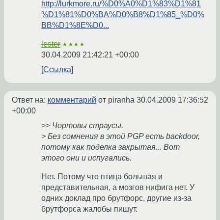
http://lurkmore.ru/%D0%A0%D1%83%D1%81
%D1%81%D0%BA%D0%B8%D1%85_%D0%
BB%D1%8E%D0...
lester
★★★★
30.04.2009 21:42:21 +00:00
Ссылка
Ответ на:
комментарий
от piranha
30.04.2009 17:36:52
+00:00
>> Чортовы страусы.
> Без сомнения в этой PGP есть backdoor,
потому как поделка закрытая... Вот
этого они и испугались.
Нет. Потому что птица большая и
представительная, а мозгов нифига нет. У
одних доклад про брутфорс, другие из-за
брутфорса жалобы пишут.