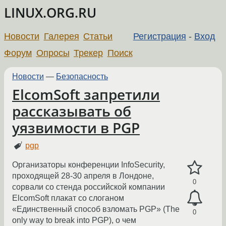
LINUX.ORG.RU
Новости
Галерея
Статьи
Регистрация
-
Вход
Форум
Опросы
Трекер
Поиск
Новости
—
Безопасность
ElcomSoft запретили
рассказывать об
уязвимости в PGP
pgp
Организаторы конференции InfoSecurity,
проходящей 28-30 апреля в Лондоне,
0
сорвали со стенда российской компании
ElcomSoft плакат со слоганом
«Единственный способ взломать PGP» (The
0
only way to break into PGP), о чем