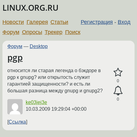
LINUX.ORG.RU
Новости
Галерея
Статьи
Регистрация
-
Вход
Форум
Опросы
Трекер
Поиск
Форум
—
Desktop
pgp
относится ли старая легенда о бэкдоре в
pgp к gnupg? или открытость служит
0
гарантией защищенности? и есть ли
большая разница между gnupg и gnupg2?
0
ke03jej3e
10.03.2009 19:29:04 +00:00
Ссылка