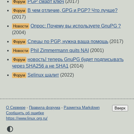
PGP смарт ключ
(2017)
Форум
В чем отличие, GPG и PGP? Что лучше?
Форум
(2017)
Опрос: Почему вы используете GnuPG ?
Новости
(2004)
Спецы по PGP, нужна ваша помощь
(2017)
Форум
Phil Zimmermann quits NAI
(2001)
Новости
новость! теперь GnuPG будет подписывать
Форум
через SHA256 а не SHA1
(2014)
Selinux шалит
(2022)
Форум
О Сервере
-
Правила форума
-
Разметка Markdown
Вверх
Сообщить об ошибке
https://www.linux.org.ru/