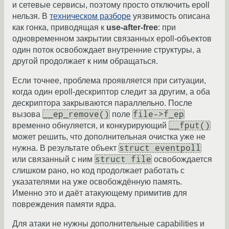
и сетевые сервисы, поэтому просто отключить epoll
нельзя. В
техническом разборе
уязвимость описана
как гонка, приводящая к
use-after-free
: при
одновременном закрытии связанных epoll-объектов
один поток освобождает внутренние структуры, а
другой продолжает к ним обращаться.
Если точнее, проблема проявляется при ситуации,
когда один epoll-дескриптор следит за другим, а оба
дескриптора закрываются параллельно. После
__ep_remove()
file->f_ep
вызова
поле
__fput()
временно обнуляется, и конкурирующий
может решить, что дополнительная очистка уже не
struct eventpoll
нужна. В результате объект
struct file
или связанный с ним
освобождается
слишком рано, но код продолжает работать с
указателями на уже освобождённую память.
Именно это и даёт атакующему примитив для
повреждения памяти ядра.
Для атаки не нужны дополнительные capabilities и