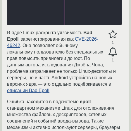
В ядре Linux раскрыта уязвимость
Bad
Epoll
, зарегистрированная как
CVE-2026-
1
46242
. Она позволяет обычному
локальному пользователю без специальных
прав повысить привилегии до root. По
1
данным автора исследования Джэёна Чона,
проблема затрагивает не только Linux-десктопы и
серверы, но и часть Android-устройств на новых
версиях ядра — это отдельно подчёркивается в
описании Bad Epoll
.
Ошибка находится в подсистеме
epoll
—
стандартном механизме Linux для отслеживания
множества файловых дескрипторов, сетевых
соединений и событий ввода-вывода. Такие
механизмы активно используют серверы, браузеры