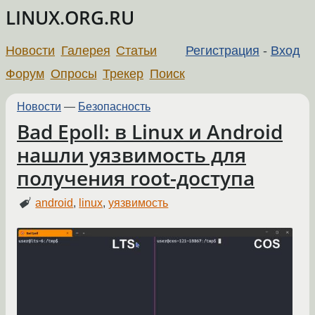
LINUX.ORG.RU
Новости
Галерея
Статьи
Регистрация
-
Вход
Форум
Опросы
Трекер
Поиск
Новости
—
Безопасность
Bad Epoll: в Linux и Android
нашли уязвимость для
получения root-доступа
android
,
linux
,
уязвимость