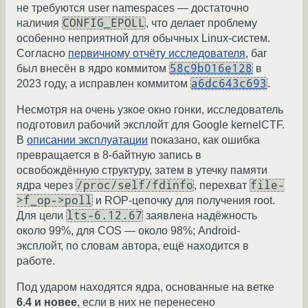
не требуются user namespaces — достаточно
CONFIG_EPOLL
наличия
, что делает проблему
особенно неприятной для обычных Linux-систем.
Согласно
первичному отчёту исследователя
, баг
58c9b016e128
был внесён в ядро коммитом
в
a6dc643c693
2023 году, а исправлен коммитом
.
Несмотря на очень узкое окно гонки, исследователь
подготовил рабочий эксплойт для Google kernelCTF.
В
описании эксплуатации
показано, как ошибка
превращается в 8-байтную запись в
освобождённую структуру, затем в утечку памяти
/proc/self/fdinfo
file-
ядра через
, перехват
>f_op->poll
и ROP-цепочку для получения root.
lts-6.12.67
Для цели
заявлена надёжность
около 99%, для COS — около 98%; Android-
эксплойт, по словам автора, ещё находится в
работе.
Под ударом находятся ядра, основанные на ветке
6.4 и новее
, если в них не перенесено