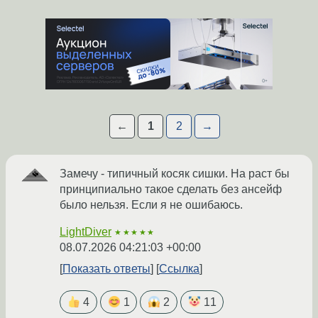
←
1
2
→
Замечу - типичный косяк сишки. На раст бы
принципиально такое сделать без ансейф
было нельзя. Если я не ошибаюсь.
LightDiver
★★★★★
08.07.2026 04:21:03 +00:00
Показать ответы
Ссылка
4
1
2
11