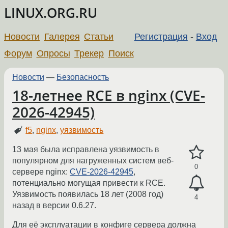
LINUX.ORG.RU
Новости
Галерея
Статьи
Регистрация
-
Вход
Форум
Опросы
Трекер
Поиск
Новости
—
Безопасность
18-летнее RCE в nginx (CVE-
2026-42945)
f5
,
nginx
,
уязвимость
13 мая была исправлена уязвимость в
популярном для нагруженных систем веб-
0
сервере nginx:
CVE-2026-42945
,
потенциально могущая привести к RCE.
Уязвимость появилась 18 лет (2008 год)
4
назад в версии 0.6.27.
Для её эксплуатации в конфиге сервера должна