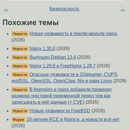
←
Безопасность
→
Похожие темы
Новая уязвимость в rewrite-модуле nginx
Новости
(2026)
Nginx 1.30.0
(2026)
Новости
Выпущен Debian 13.4
(2026)
Новости
Nginx 1.29.8 и FreeNginx 1.29.7
(2026)
Новости
Опасные уязвимости в GStreamer, CUPS,
Новости
wolfSSL, OpenSSL, OpenClaw, Nix и ядре Linux
(2026)
В freenginx и nginx добавили проверку
Новости
размера текстовой переменной перед тем как
записывать в неё данные (+ CVE)
(2026)
Новые уязвимости FreeBSD
(2026)
Новости
18-летняя RCE в Nginx'е, а новости всё нет
Форум
(2026)