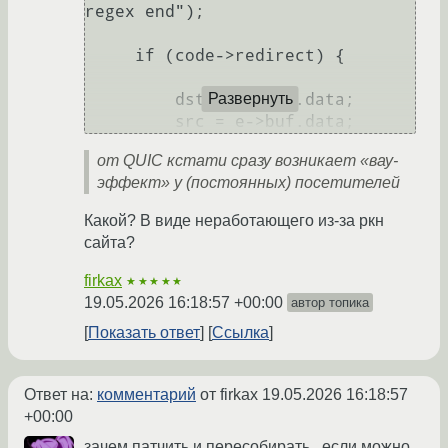
regex end");

     if (code->redirect) {

         dst = e->buf.data;

Развернуть
от QUIC кстати сразу возникает «вау-
эффект» у (постоянных) посетителей
Какой? В виде неработающего из-за ркн
сайта?
firkax
★★★★★
19.05.2026 16:18:57 +00:00
автор топика
Показать ответ
Ссылка
Ответ на:
комментарий
от firkax
19.05.2026 16:18:57
+00:00
зачем патчить и пересобирать , если можно