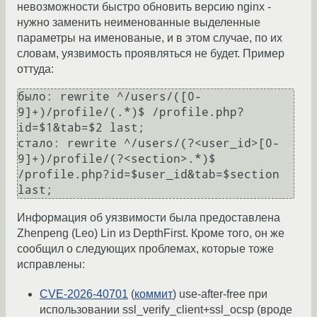
невозможности быстро обновить версию nginx -
нужно заменить неименованные выделенные
параметры на именованые, и в этом случае, по их
словам, уязвимость проявляться не будет. Пример
оттуда:
было: rewrite ^/users/([0-
9]+)/profile/(.*)$ /profile.php?
id=$1&tab=$2 last;

стало: rewrite ^/users/(?<user_id>[0-
9]+)/profile/(?<section>.*)$ 
/profile.php?id=$user_id&tab=$section 
Информация об уязвимости была предоставлена
Zhenpeng (Leo) Lin из DepthFirst. Кроме того, он же
сообщил о следующих проблемах, которые тоже
исправлены:
CVE-2026-40701
(
коммит
) use-after-free при
использовании ssl_verify_client+ssl_ocsp (вроде