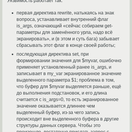
Уязвимость работает так:
первая директива rewrite, натыкаясь на знак
вопроса, устанавливает внутренний флаг
is_args, означающий «сейчас собираем get-
параметры для заменённого урла, надо всё
экранировать», и (в этом и суть бага) забывает
сбрасывать этот флаг в конце своей работы;
последующая директива set, при
формировании значения для $myvar, ошибочно
применяет установленный ранее is_args, и
записывает в my_var экранированное значение
выделенного параметра $1; проблема в том,
что буфер для $myvar выделяется раньше, ещё
до выполнения подстановок, и его длина
считается с is_args=0, то есть экранированное
значение оказывается длиннее чем
выделенный буфер, из-за чего запись
происходит вне выделенного буфера в другие
структуры данных сервера. Чтобы это
произошло, достаточно прислать запрос с