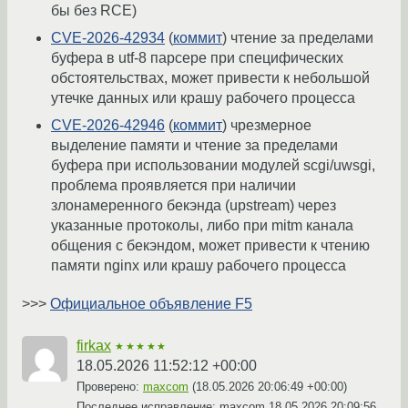
бы без RCE)
CVE-2026-42934
(
коммит
) чтение за пределами
буфера в utf-8 парсере при специфических
обстоятельствах, может привести к небольшой
утечке данных или крашу рабочего процесса
CVE-2026-42946
(
коммит
) чрезмерное
выделение памяти и чтение за пределами
буфера при использовании модулей scgi/uwsgi,
проблема проявляется при наличии
злонамеренного бекэнда (upstream) через
указанные протоколы, либо при mitm канала
общения с бекэндом, может привести к чтению
памяти nginx или крашу рабочего процесса
>>>
Официальное объявление F5
firkax
★★★★★
18.05.2026 11:52:12 +00:00
Проверено:
maxcom
(
18.05.2026 20:06:49 +00:00
)
Последнее исправление: maxcom
18.05.2026 20:09:56