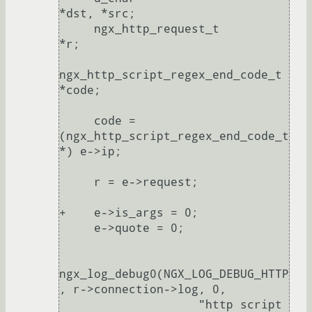
*dst, *src;

     ngx_http_request_t                
*r;

ngx_http_script_regex_end_code_t  
*code;

     code = 
(ngx_http_script_regex_end_code_t 
*) e->ip;

     r = e->request;

+    e->is_args = 0;

     e->quote = 0;

ngx_log_debug0(NGX_LOG_DEBUG_HTTP
, r->connection->log, 0,

                    "http script 