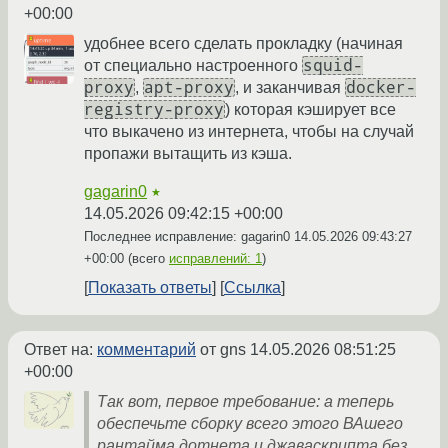
+00:00
удобнее всего сделать прокладку (начиная
squid-
от специально настроенного
proxy
apt-proxy
docker-
,
, и заканчивая
registry-proxy
) которая кэширует все
что выкачено из интернета, чтобы на случай
пропажи вытащить из кэша.
gagarin0
★
14.05.2026 09:42:15 +00:00
Последнее исправление: gagarin0
14.05.2026 09:43:27
+00:00
(всего
исправлений: 1
)
Показать ответы
Ссылка
Ответ на:
комментарий
от gns
14.05.2026 08:51:25
+00:00
Так вот, первое требование: а теперь
обеспечьте сборку всего этого ВАшего
рантайма дотнета и джаваскрипта без