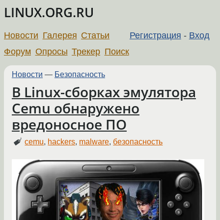
LINUX.ORG.RU
Новости
Галерея
Статьи
Регистрация
-
Вход
Форум
Опросы
Трекер
Поиск
Новости
—
Безопасность
В Linux-сборках эмулятора
Cemu обнаружено
вредоносное ПО
cemu
,
hackers
,
malware
,
безопасность