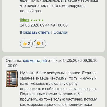
ещё что-то - закрылся. И в кеше у тебя пока
что ничего нет, ты его компилируешь
первый раз.
firkax
★★★★★
14.05.2026 09:44:49 +00:00
Показать ответы
Ссылка
2
1
Ответ на:
комментарий
от firkax
14.05.2026 09:36:10
+00:00
Ну знать бы те чексуммы заранее. Если ты
заранее знаешь чексуммы, то ты и нужный
пакет можешь в локальную репу
переложить и собираться с локальных реп.
Подписанные коммиты решили бы
проблему, но тоже только частично, потому
как комрометацию ключей подписи тоже