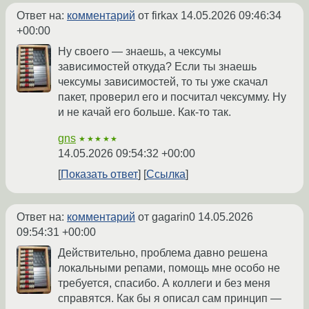
Ответ на:
комментарий
от firkax
14.05.2026 09:46:34
+00:00
Ну своего — знаешь, а чексумы
зависимостей откуда? Если ты знаешь
чексумы зависимостей, то ты уже скачал
пакет, проверил его и посчитал чексумму. Ну
и не качай его больше. Как-то так.
gns
★★★★★
14.05.2026 09:54:32 +00:00
Показать ответ
Ссылка
Ответ на:
комментарий
от gagarin0
14.05.2026
09:54:31 +00:00
Действительно, проблема давно решена
локальными репами, помощь мне особо не
требуется, спасибо. А коллеги и без меня
справятся. Как бы я описал сам принцип —