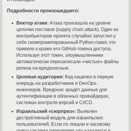
Подробности произошедшего:
Вектор атаки:
Атака произошла на уровне
цепочки поставок (supply chain attack). Один из
контрибьюторов проекта случайно запустил у
себя скомпрометированный Python-пакет, что
привело к краже его GitHub-токена доступа.
Используя этот токен, злоумышленники
автоматически перезаписали «чистые» файлы
релиза на вредоносные.
Целевая аудитория:
Код нацелен в первую
очередь на разработчиков и DevOps-
инженеров. Вредонос крадёт данные для
аутентификации в облачных провайдерах,
системах контроля версий и CI/CD.
Израильский «сюрприз»:
Выявлен
деструктивный модуль для израильских
пользователей. Если по локали и часовому
поясу система определяет, что находится в