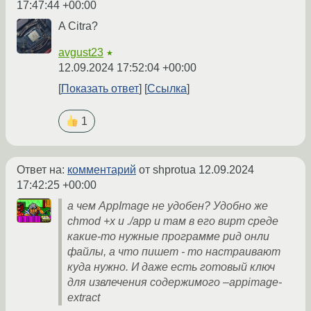
17:47:44 +00:00
A Citra?
avgust23
★
12.09.2024 17:52:04 +00:00
Показать ответ
Ссылка
1
Ответ на:
комментарий
от shprotua
12.09.2024
17:42:25 +00:00
а чем AppImage не удобен? Удобно же
chmod +x и ./app и там в его вирт среде
какие-то нужные программе рид онли
файлы, а что пишет - то настраивают
куда нужно. И даже есть готовый ключ
для извлечения содержимого –appimage-
extract