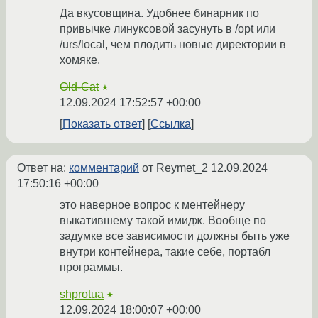
Да вкусовщина. Удобнее бинарник по
привычке линуксовой засунуть в /opt или
/urs/local, чем плодить новые директории в
хомяке.
Old-Cat
★
12.09.2024 17:52:57 +00:00
Показать ответ
Ссылка
Ответ на:
комментарий
от Reymet_2
12.09.2024
17:50:16 +00:00
это наверное вопрос к ментейнеру
выкатившему такой имидж. Вообще по
задумке все зависимости должны быть уже
внутри контейнера, такие себе, портабл
программы.
shprotua
★
12.09.2024 18:00:07 +00:00