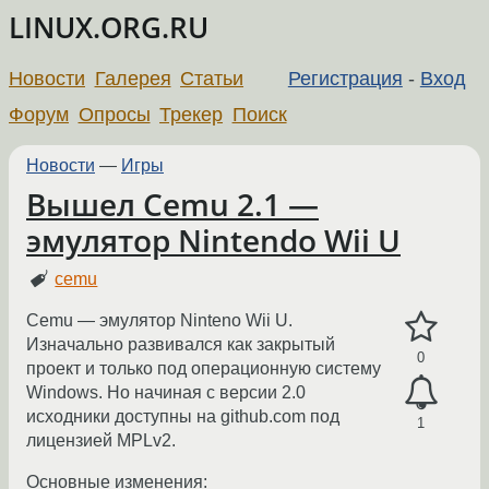
LINUX.ORG.RU
Новости
Галерея
Статьи
Регистрация
-
Вход
Форум
Опросы
Трекер
Поиск
Новости
—
Игры
Вышел Cemu 2.1 —
эмулятор Nintendo Wii U
cemu
Cemu — эмулятор Ninteno Wii U.
Изначально развивался как закрытый
0
проект и только под операционную систему
Windows. Но начиная с версии 2.0
исходники доступны на github.com под
1
лицензией MPLv2.
Основные изменения: