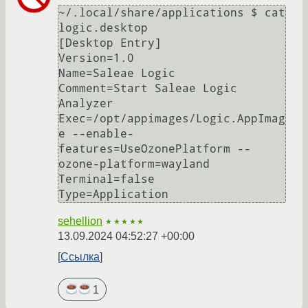
~/.local/share/applications $ cat 
logic.desktop 

[Desktop Entry]

Version=1.0

Name=Saleae Logic

Comment=Start Saleae Logic 
Analyzer

Exec=/opt/appimages/Logic.AppImag
e --enable-
features=UseOzonePlatform --
ozone-platform=wayland

Terminal=false

sehellion
★★★★★
13.09.2024 04:52:27 +00:00
Ссылка
1