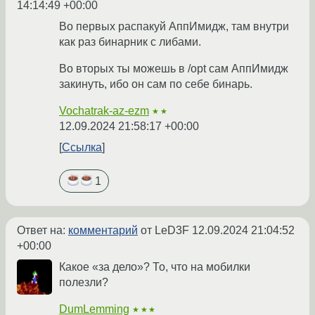
14:14:49 +00:00
Во первых распакуй АппИмидж, там внутри
как раз бинарник с либами.
Во вторых ты можешь в /opt сам АппИмидж
закинуть, ибо он сам по себе бинарь.
Vochatrak-az-ezm
★★
12.09.2024 21:58:17 +00:00
Ссылка
1
Ответ на:
комментарий
от LeD3F
12.09.2024 21:04:52
+00:00
Какое «за дело»? То, что на мобилки
полезли?
DumLemming
★★★