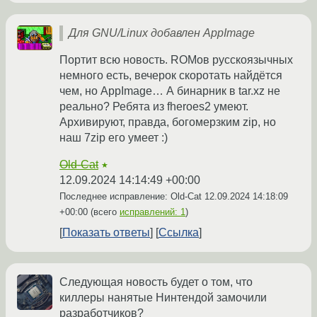
Для GNU/Linux добавлен AppImage
Портит всю новость. ROMов русскоязычных
немного есть, вечерок скоротать найдётся
чем, но AppImage… А бинарник в tar.xz не
реально? Ребята из fheroes2 умеют.
Архивируют, правда, богомерзким zip, но
наш 7zip его умеет :)
Old-Cat
★
12.09.2024 14:14:49 +00:00
Последнее исправление: Old-Cat
12.09.2024 14:18:09
+00:00
(всего
исправлений: 1
)
Показать ответы
Ссылка
Следующая новость будет о том, что
киллеры нанятые Нинтендой замочили
разработчиков?