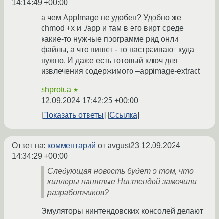
14:14:49 +00:00
а чем AppImage не удобен? Удобно же
chmod +x и ./app и там в его вирт среде
какие-то нужные программе рид онли
файлы, а что пишет - то настраивают куда
нужно. И даже есть готовый ключ для
извлечения содержимого –appimage-extract
shprotua
★
12.09.2024 17:42:25 +00:00
Показать ответы
Ссылка
Ответ на:
комментарий
от avgust23
12.09.2024
14:34:29 +00:00
Следующая новость будет о том, что
киллеры нанятые Нинтендой замочили
разработчиков?
Эмуляторы нинтендовских консолей делают