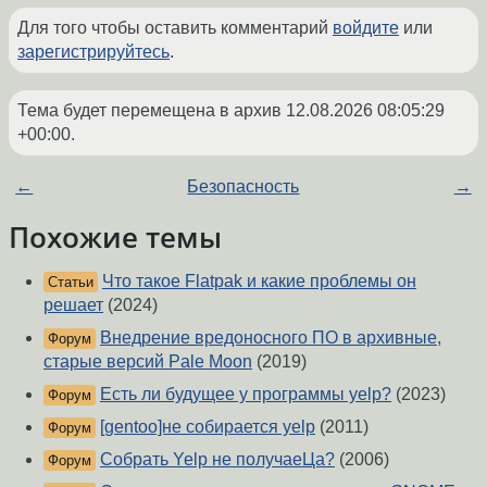
Для того чтобы оставить комментарий
войдите
или
зарегистрируйтесь
.
Тема будет перемещена в архив
12.08.2026 08:05:29
+00:00
.
←
Безопасность
→
Похожие темы
Что такое Flatpak и какие проблемы он
Статьи
решает
(2024)
Внедрение вредоносного ПО в архивные,
Форум
старые версий Pale Moon
(2019)
Есть ли будущее у программы yelp?
(2023)
Форум
[gentoo]не собирается yelp
(2011)
Форум
Собрать Yelp не получаеЦа?
(2006)
Форум