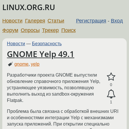
LINUX.ORG.RU
Новости
Галерея
Статьи
Регистрация
-
Вход
Форум
Опросы
Трекер
Поиск
Новости
—
Безопасность
GNOME Yelp 49.1
gnome
,
yelp
Разработчики проекта GNOME выпустили
обновление справочного приложения Yelp,
0
устраняющее уязвимость, позволявшую
выполнить выход из sandbox-окружения
Flatpak.
1
Проблема была связана с обработкой внешних URI
и особенностями интеграции Yelp с механизмами
запуска приложений. При открытии специально