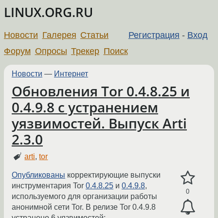
LINUX.ORG.RU
Новости
Галерея
Статьи
Регистрация
-
Вход
Форум
Опросы
Трекер
Поиск
Новости
—
Интернет
Обновления Tor 0.4.8.25 и
0.4.9.8 с устранением
уязвимостей. Выпуск Arti
2.3.0
arti
,
tor
Опубликованы
корректирующие выпуски
инструментария Tor
0.4.8.25
и
0.4.9.8
,
0
используемого для организации работы
анонимной сети Tor. В релизе Tor 0.4.9.8
устранено 6 уязвимостей: