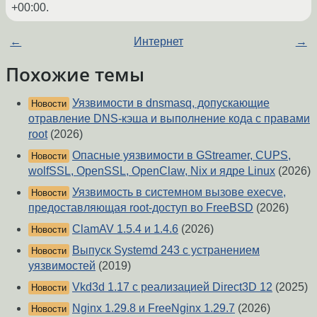
+00:00
.
←
Интернет
→
Похожие темы
Уязвимости в dnsmasq, допускающие
Новости
отравление DNS-кэша и выполнение кода с правами
root
(2026)
Опасные уязвимости в GStreamer, CUPS,
Новости
wolfSSL, OpenSSL, OpenClaw, Nix и ядре Linux
(2026)
Уязвимость в системном вызове execve,
Новости
предоставляющая root-доступ во FreeBSD
(2026)
ClamAV 1.5.4 и 1.4.6
(2026)
Новости
Выпуск Systemd 243 с устранением
Новости
уязвимостей
(2019)
Vkd3d 1.17 с реализацией Direct3D 12
(2025)
Новости
Nginx 1.29.8 и FreeNginx 1.29.7
(2026)
Новости