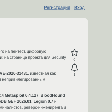
Регистрация
-
Вход
го на пентест, цифровую
; на странице проекта для Security
0
VE-2026-31431
, известная как
1
ым непривилегированным
тся
Metasploit 6.4.127
,
BloodHound
DB GEF 2026.01
,
Legion 0.7
и
риминалистов, реверс-инжениренга и