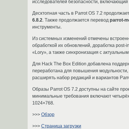
исследователей безопасности, включающий 
Десктопная часть в Parrot OS 7.2 продолжа
6.8.2
. Также продолжается перевод
parrot-
инструменты.
Из системных изменений отмечены встроен
обработкой их обновлений, доработка post-i
«Lory», а также синхронизация с актуальны
Для Hack The Box Edition добавлена поддер
переработана для повышения модульности, ч
расширять набор редакций и вариантов Parro
Образы Parrot OS 7.2 доступны на сайте прое
минимальные требования включают четырёхъ
1024×768.
>>>
Обзор
>>>
Страница загрузки