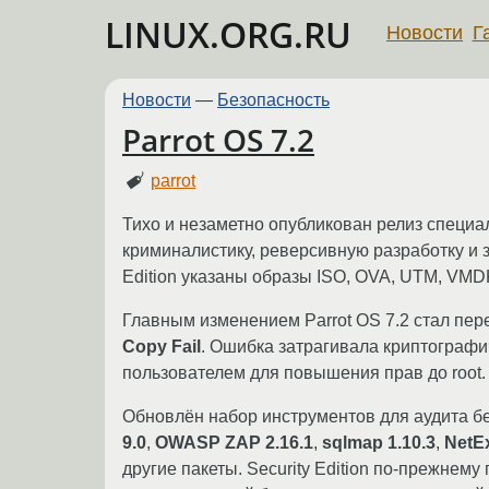
LINUX.ORG.RU
Новости
Г
Новости
—
Безопасность
Parrot OS 7.2
parrot
Тихо и незаметно опубликован релиз специ
криминалистику, реверсивную разработку и з
Edition указаны образы ISO, OVA, UTM, VMDK
Главным изменением Parrot OS 7.2 стал пер
Copy Fail
. Ошибка затрагивала криптограф
пользователем для повышения прав до root.
Обновлён набор инструментов для аудита б
9.0
,
OWASP ZAP 2.16.1
,
sqlmap 1.10.3
,
NetEx
другие пакеты. Security Edition по-прежнем