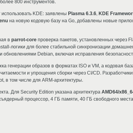
более 800 инструментов.
ет использовать KDE: заявлены
Plasma 6.3.6
,
KDE Framework
menu
на новую кодовую базу на Go, добавлены новые прил
ная в
parrot-core
проверка пакетов, установленных через Fl
nstall-логики для более стабильной синхронизации домашнег
ми обновлениями Debian, включая исправления безопасност
жка генерации образов в форматах ISO и VM, а кодовая ба
итаемости и упрощения сборки через CI/CD. Разработчики 
t, в том числе для ARM-архитектуры.
кта. Для Security Edition указана архитектура
AMD64/x86_6
ядерный процессор, 4 ГБ памяти, 40 ГБ свободного места