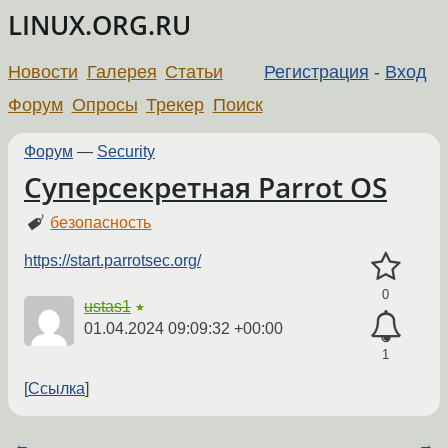
LINUX.ORG.RU
Новости
Галерея
Статьи
Регистрация
-
Вход
Форум
Опросы
Трекер
Поиск
Форум
—
Security
Суперсекретная Parrot OS
безопасность
https://start.parrotsec.org/
0
ustas1
★
01.04.2024 09:09:32 +00:00
1
Ссылка
←
→