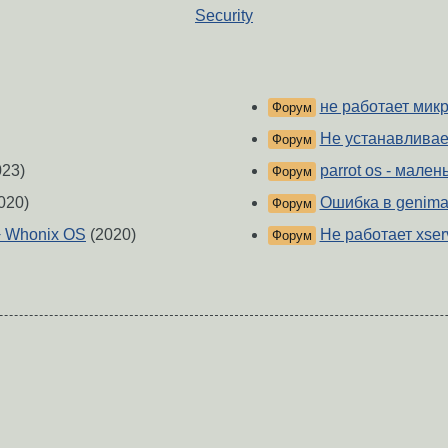
Security
не работает мик
Форум
Не устанавливает
Форум
23)
parrot os - мален
Форум
020)
Ошибка в genimag
Форум
+ Whonix OS
(2020)
Не работает xserv
Форум