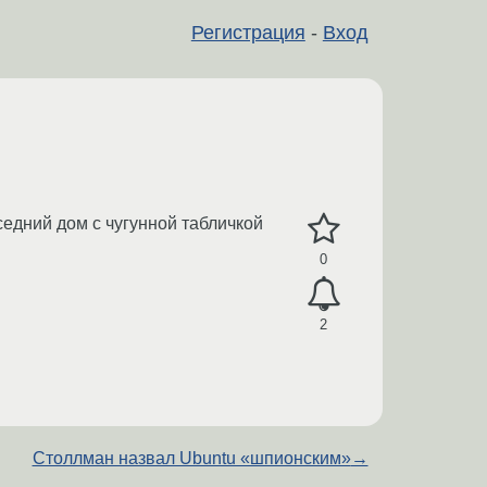
Регистрация
-
Вход
седний дом с чугунной табличкой
0
2
Столлман назвал Ubuntu «шпионским»
→