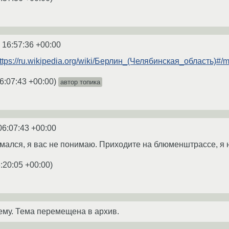
 16:57:36 +00:00
ttps://ru.wikipedia.org/wiki/Берлин_(Челябинская_область)#/
6:07:43 +00:00
)
автор топика
06:07:43 +00:00
ался, я вас не понимаю. Приходите на блюменштрассе, я на
:20:05 +00:00
)
ему. Тема перемещена в архив.