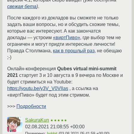
свежая бета
)
.
После каждого из докладов вы сможете не только
задать ваши вопросы, но и обсудить схожие темы,
которые вас интересуют. А как закончатся
доклады — устроим
«виртПиво»
, где выбор тем не
ограничен и могут придти интересные личности!
Правда Столлмана,
как в прошлый раз
, не обещаю
;-)
Онлайн-конференция
Qubes virtual mini-summit
2021
стартует 3 и 10 августа в 9 вечера по Москве и
будет стримиться на Youtube:
https://youtu.be/y3V_V0Vllas
, а ссылка на
«виртПиво» будет под этим стримом.
>>>
Подробности
SakuraKun
★★★★★
02.08.2021 21:08:55 +00:00
Проверено:
hobbit
(
03.08.2021 05:41:59 +00:00
)