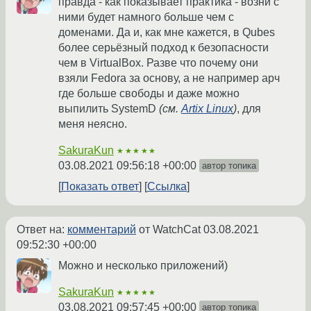
правда - как показывает практика - возни с
ними будет намного больше чем с
доменами. Да и, как мне кажется, в Qubes
более серьёзный подход к безопасности
чем в VirtualBox. Разве что почему они
взяли Fedora за основу, а не например арч
где больше свободы и даже можно
выпилить SystemD
(см.
Artix Linux
)
, для
меня неясно.
SakuraKun
★★★★★
03.08.2021 09:56:18 +00:00
автор топика
Показать ответ
Ссылка
Ответ на:
комментарий
от WatchCat
03.08.2021
09:52:30 +00:00
Можно и несколько приложений)
SakuraKun
★★★★★
03.08.2021 09:57:45 +00:00
автор топика