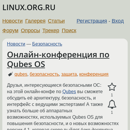
LINUX.ORG.RU
Новости
Галерея
Статьи
Регистрация
-
Вход
Форум
Опросы
Трекер
Поиск
Новости
—
Безопасность
Онлайн-конференция по
Qubes OS
qubes
,
безопасность
,
защита
,
конференция
Друзья, интересующиеся безопасными ОС:
на этой онлайн-конфе по
Qubes
вы сможете
1
обсудить её архитектуру, безопасность, и
интерфейс с ведущими экспертами! А также
узнать больше об аппаратных
1
возможностях, используемых Qubes OS для
повышения безопасности, и о новых возможностях
версии 4.1, которая скоро выйдет
(уже доступна