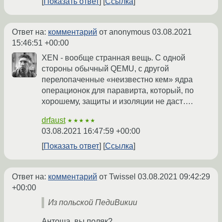
Показать ответ
Ссылка
Ответ на:
комментарий
от anonymous
03.08.2021
15:46:51 +00:00
XEN - вообще странная вещь. С одной
стороны обычный QEMU, с другой
перелопаченные «неизвестно кем» ядра
операционок для паравирта, который, по
хорошему, защиты и изоляции не даст….
drfaust
★★★★★
03.08.2021 16:47:59 +00:00
Показать ответ
Ссылка
Ответ на:
комментарий
от Twissel
03.08.2021 09:42:29
+00:00
Из польской ПедиВикии
Антоша, вы поляк?