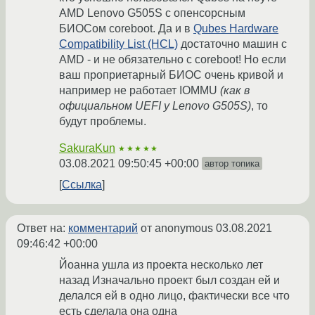
AMD Lenovo G505S с опенсорсным
БИОСом coreboot. Да и в
Qubes Hardware
Compatibility List (HCL)
достаточно машин с
AMD - и не обязательно с coreboot! Но если
ваш проприетарный БИОС очень кривой и
например не работает IOMMU
(как в
официальном UEFI у Lenovo G505S)
, то
будут проблемы.
SakuraKun
★★★★★
03.08.2021 09:50:45 +00:00
автор топика
Ссылка
Ответ на:
комментарий
от anonymous
03.08.2021
09:46:42 +00:00
Йоанна ушла из проекта несколько лет
назад Изначально проект был создан ей и
делался ей в одно лицо, фактически все что
есть сделала она одна