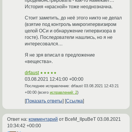
продемонстрировать - как-то намекает…
История «красной» тоже неоднозначна.
Стоит заметить, до неё этого никто не делал
(взятие под контроль микрогипервизиром
целой ОСи и обнаружение гипервизора в
госте). Последователи нашлись, но я не
интересовался…
Я не зря вписал в предложение
«вещества».
drfaust
★★★★★
03.08.2021 12:41:00 +00:00
Последнее исправление: drfaust
03.08.2021 12:43:21
+00:00
(всего
исправлений: 2
)
Показать ответы
Ссылка
Ответ на:
комментарий
от BceM_IIpuBeT
03.08.2021
10:34:42 +00:00