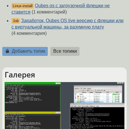
Qubes os с загрузочной флешки не
Linux-install
ставится
(1 комментарий)
Заработок, Qubes OS live версию с флешки или
Job
с виртуальной машины, за разумную плату
(4 комментария)
Добавить топик
Все топики
Галерея