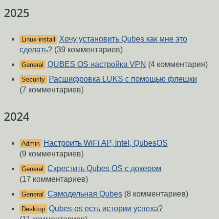
2025
Хочу установить Qubes как мне это
Linux-install
сделать?
(39 комментариев)
QUBES OS настройка VPN
(4 комментария)
General
Расшифровка LUKS с помощью флешки
Security
(7 комментариев)
2024
Настроить WiFi AP, Intel, QubesOS
Admin
(9 комментариев)
Скрестить Qubes OS с докером
General
(17 комментариев)
Самодельная Qubes
(8 комментариев)
General
Qubes-os есть истории успеха?
Desktop