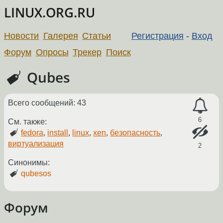
LINUX.ORG.RU
Новости
Галерея
Статьи
Регистрация
-
Вход
Форум
Опросы
Трекер
Поиск
Qubes
Всего сообщений: 43
6
См. также:
fedora
,
install
,
linux
,
xen
,
безопасность
,
виртуализация
2
Синонимы:
qubesos
Форум