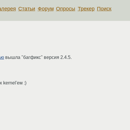
алерея
Статьи
Форум
Опросы
Трекер
Поиск
ью
вышла "багфикс" версия 2.4.5.
 kernel'ем :)