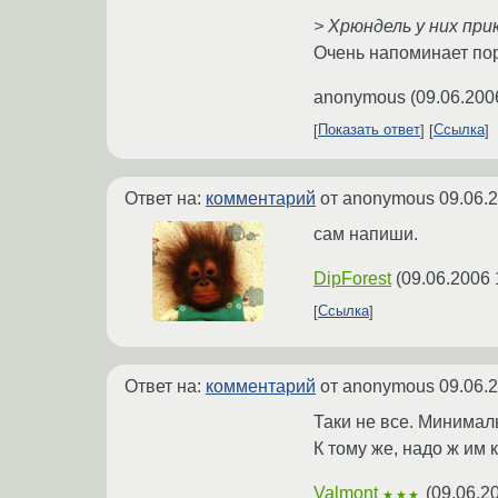
> Хрюндель у них при
Очень напоминает поро
anonymous
(
09.06.200
Показать ответ
Ссылка
Ответ на:
комментарий
от anonymous
09.06.
сам напиши.
DipForest
(
09.06.2006 
Ссылка
Ответ на:
комментарий
от anonymous
09.06.
Таки не все. Минимал
К тому же, надо ж им 
Valmont
(
09.06.2
★★★