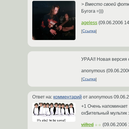
> Вместо своей фотки
Бугога =)))
ageless
(
09.06.2006 14
Ссылка
УРАА!! Новая версия 
anonymous
(
09.06.200
Ссылка
Ответ на:
комментарий
от anonymous
09.06.
+1 Очень напоминает п
ох$ительный мультик :
vilfred
(
09.06.2006 
☆☆