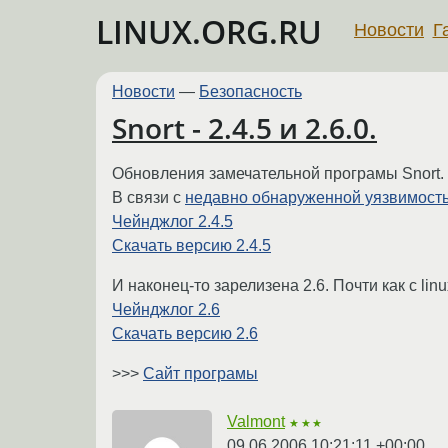
LINUX.ORG.RU
Новости
Г
Новости
—
Безопасность
Snort - 2.4.5 и 2.6.0.
Обновления замечательной програмы Snort.
В связи с
недавно обнаруженной уязвимост
Чейнджлог 2.4.5
Скачать версию 2.4.5
И наконец-то зарелизена 2.6. Почти как с linux
Чейнджлог 2.6
Скачать версию 2.6
>>>
Сайт програмы
Valmont
★★★
09.06.2006 10:21:11 +00:00