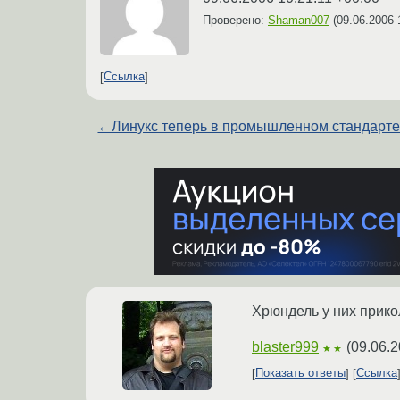
Проверено:
Shaman007
(
09.06.2006 
Ссылка
←
Линукс теперь в промышленном стандарте
Хрюндель у них прико
blaster999
(
09.06.2
★★
Показать ответы
Ссылка