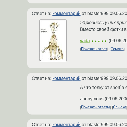
Ответ на:
комментарий
от blaster999
09.06.2
>Хрюндель у них прик
Вместо своей фотки вы
vada
(
09.06.2
★★★★★
Показать ответ
Ссылка
Ответ на:
комментарий
от blaster999
09.06.2
А что толку от snort`
anonymous
(
09.06.200
Показать ответы
Ссылка
Ответ на:
комментарий
от blaster999
09.06.2