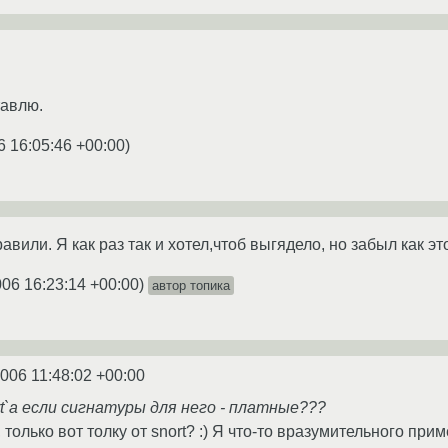
тавлю.
6 16:05:46 +00:00
)
вили. Я как раз так и хотел,чтоб выгядело, но забыл как это
006 16:23:14 +00:00
)
автор топика
2006 11:48:02 +00:00
t`а если сигнатуры для него - платные???
 только вот толку от snort? :) Я что-то вразумительного прим