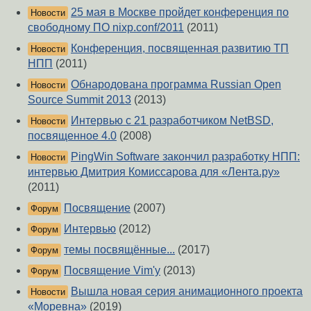
25 мая в Москве пройдет конференция по
Новости
свободному ПО nixp.conf/2011
(2011)
Конференция, посвященная развитию ТП
Новости
НПП
(2011)
Обнародована программа Russian Open
Новости
Source Summit 2013
(2013)
Интервью с 21 разработчиком NetBSD,
Новости
посвященное 4.0
(2008)
PingWin Software закончил разработку НПП:
Новости
интервью Дмитрия Комиссарова для «Лента.ру»
(2011)
Посвящение
(2007)
Форум
Интервью
(2012)
Форум
темы посвящённые...
(2017)
Форум
Посвящение Vim'у
(2013)
Форум
Вышла новая серия анимационного проекта
Новости
«Моревна»
(2019)