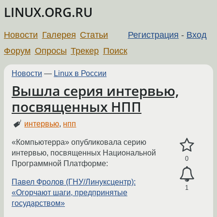
LINUX.ORG.RU
Новости
Галерея
Статьи
Регистрация
-
Вход
Форум
Опросы
Трекер
Поиск
Новости
—
Linux в России
Вышла серия интервью,
посвященных НПП
интервью
,
нпп
«Компьютерра» опубликовала серию
интервью, посвященных Национальной
0
Программной Платформе:
Павел Фролов (ГНУ/Линуксцентр):
1
«Огорчают шаги, предпринятые
государством»