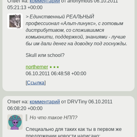
Ответ на:
комментарий
от anonymous
06.10.2011
05:21:13 +00:00
> Единственный РЕАЛЬНЫЙ
профессионал «Альт-линукс», с готовым
дистрибутивом, со сложившимся
комьюнити, поддержкой, знаниями - лучше
бы им дали денег на доводку под госнужды.
Skull или school?
northerner
★★★
06.10.2011 06:48:58 +00:00
Ссылка
Ответ на:
комментарий
от DRVTiny
06.10.2011
06:08:20 +00:00
Но что такое НПП?
Специально для таких как ты в первом же
предложении новости написано: