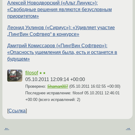
Алексей Новодворский («Альт Линукс»):
«Свободные решения являются безусловным
приоритетом»
Леонид Ухлинов («Сириус»): «Удивляет участие
„ПингВин Софтвер“ в конкурсе»
Дмитрий Комиссаров («ПингВин Софтвер»):
«Опасность ущемления была, есть и останется в
будущем»
filosof
★★
05.10.2011 12:09:14 +00:00
Проверено:
Shaman007
(
05.10.2011 16:02:55 +00:00
)
Последнее исправление: filosof
05.10.2011 12:46:01
+00:00
(всего исправлений: 2)
Ссылка
←
→