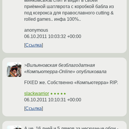
минкомсвязь спит и видит в своей
приёмной шатлврота с коробкой бабла из
под ксерокса для православного cutting &
rolled games.. инфа 100%..
anonymous
06.10.2011 10:03:32 +00:00
Ссылка
>Вильяновская безблагодатная
«Компьютерра-Online» опубликовала
FIXED же. Собственно «Компьютерра» RIP.
slackwarrior
★★★★★
06.10.2011 10:10:31 +00:00
Ссылка
А че, 16 дней и 5 лямов за нескучные обои -