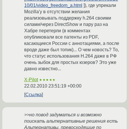
10/01/video_freedom_a.html
]), где упрекали
Mozilla'у в отсутствии желания
реализовывать поддержку h.264 своими
силами/через DirectShow и пару раз на
Хабре перетерли (в комментах
опубликовали все патенты из PDF,
касающиеся России с аннотациями, а после
вроде даже был топик)... О чем новость? То,
что статус использования H.264 даже в РФ
очень зыбок для простых юзеров? Это уже
давно известно...
X-Pilot
★★★★★
22.02.2010 23:51:19 +00:00
Ссылка
>>но повод задуматься и возможно
поискать альтернативные решения есть
Альтернативы, превосходящие по