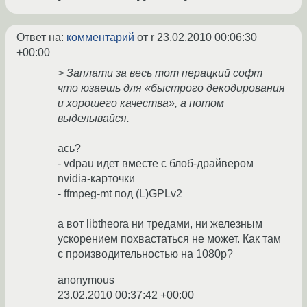
Ответ на:
комментарий
от r
23.02.2010 00:06:30
+00:00
> Заплати за весь тот перацкий софт
что юзаешь для «быстрого декодирования
и хорошего качества», а потом
выделывайся.
ась?
- vdpau идет вместе с блоб-драйвером
nvidia-карточки
- ffmpeg-mt под (L)GPLv2
а вот libtheora ни тредами, ни железным
ускорением похвастаться не может. Как там
с производительностью на 1080p?
anonymous
23.02.2010 00:37:42 +00:00