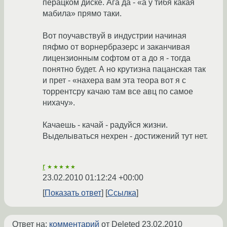
перацком диске. Ага да - «а у тибя какая
мабила» прямо таки.
Вот поучавствуй в индустрии начиная
пяфмо от ворнербразерс и заканчивая
лицензионным софтом от а до я - тогда
понятно будет. А но крутизна пацанская так
и прет - «нахера вам эта теора вот я с
торрентсру качаю там все авц по самое
нихачу».
Качаешь - качай - радуйся жизни.
Выделываться нехрен - достижений тут нет.
r
★★★★★
23.02.2010 01:12:24 +00:00
Показать ответ
Ссылка
Ответ на:
комментарий
от Deleted
23.02.2010