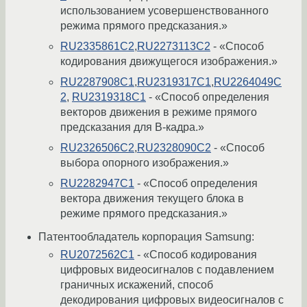
использованием усовершенствованного
режима прямого предсказания.»
RU2335861C2
,
RU2273113C2
- «Способ
кодирования движущегося изображения.»
RU2287908C1
,
RU2319317C1
,
RU2264049C
2
,
RU2319318C1
- «Способ определения
векторов движения в режиме прямого
предсказания для B-кадра.»
RU2326506C2
,
RU2328090C2
- «Способ
выбора опорного изображения.»
RU2282947C1
- «Способ определения
вектора движения текущего блока в
режиме прямого предсказания.»
Патентообладатель корпорация Samsung:
RU2072562C1
- «Способ кодирования
цифровых видеосигналов с подавлением
граничных искажений, способ
декодирования цифровых видеосигналов с