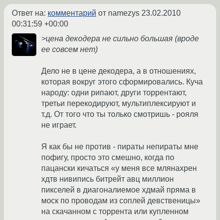
Ответ на:
комментарий
от namezys
23.02.2010
00:31:59 +00:00
>цена декодера не сильно большая (вроде
ее совсем нет)
Дело не в цене декодера, а в отношениях,
которая вокруг этого сформировались. Куча
народу: одни рипают, други торрентают,
третьи перекодируют, мультиплексируют и
т.д. От того что ты только смотришь - рояля
не играет.
Я как бы не против - пираты непираты мне
пофигу, просто это смешно, когда по
пацански кичаться «у меня все млянахрен
хдтв нивипись битрейт авц миллион
пикселей в диагоналиемое хдмай пряма в
моск по проводам из соплей девственицы»
на скачанном с торрента или купленном