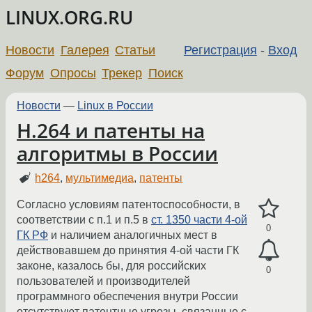
LINUX.ORG.RU
Новости
Галерея
Статьи
Регистрация
-
Вход
Форум
Опросы
Трекер
Поиск
Новости
—
Linux в России
H.264 и патенты на
алгоритмы в России
h264
,
мультимедиа
,
патенты
Согласно условиям патентоспособности, в
соответствии с п.1 и п.5 в
ст. 1350 части 4-ой
0
ГК РФ
и наличием аналогичных мест в
действовавшем до принятия 4-ой части ГК
законе, казалось бы, для российских
0
пользователей и производителей
программного обеспечения внутри России
отсутствуют патентные угрозы, связанные с