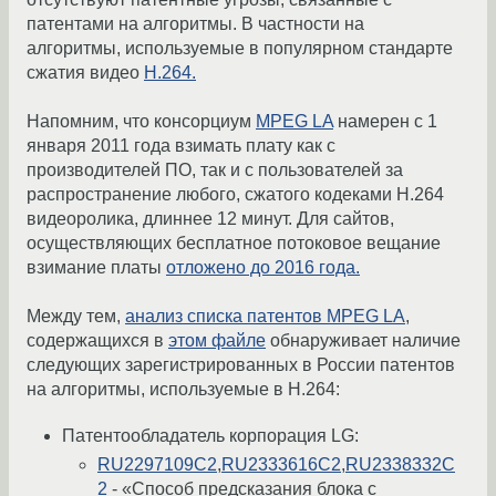
патентами на алгоритмы. В частности на
алгоритмы, используемые в популярном стандарте
сжатия видео
H.264.
Напомним, что консорциум
MPEG LA
намерен с 1
января 2011 года взимать плату как с
производителей ПО, так и с пользователей за
распространение любого, сжатого кодеками H.264
видеоролика, длиннее 12 минут. Для сайтов,
осуществляющих бесплатное потоковое вещание
взимание платы
отложено до 2016 года.
Между тем,
анализ списка патентов MPEG LA
,
содержащихся в
этом файле
обнаруживает наличие
следующих зарегистрированных в России патентов
на алгоритмы, используемые в H.264:
Патентообладатель корпорация LG:
RU2297109C2
,
RU2333616C2
,
RU2338332C
2
- «Способ предсказания блока с