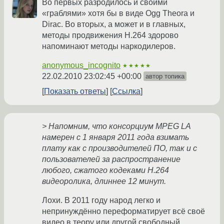
Во первых разродилось и своими
«граблями» хотя бы в виде Ogg Theora и
Dirac. Во вторых, а может и в главных,
методы продвижения H.264 здорово
напоминают методы наркодилеров.
anonymous_incognito
★★★★★
22.02.2010 23:02:45 +00:00
автор топика
Показать ответы
Ссылка
> Напомним, что консорциум MPEG LA
намерен с 1 января 2011 года взимать
плату как с производителей ПО, так и с
пользователей за распространение
любого, сжатого кодеками H.264
видеоролика, длиннее 12 минут.
Лохи. В 2011 году народ легко и
непринуждённо переформатирует всё своё
видео в теору или другой свободный