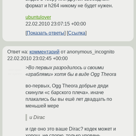
формат и h264 никому не будет нужен.
ubuntulover
22.02.2010 23:07:15 +00:00
Показать ответы
Ссылка
Ответ на:
комментарий
от anonymous_incognito
22.02.2010 23:02:45 +00:00
>Во первых разродилось и своими
«граблями» хотя бы в виде Ogg Theora
во-первых, Ogg Theora добрые дяди
скинули «с барского плеча». иначе
плакались бы вы ешё лет двадцать по
меньшей мере
и Dirac
и где оно это ваше Dirac? кодек может и
хорош, не спорю, только уровень