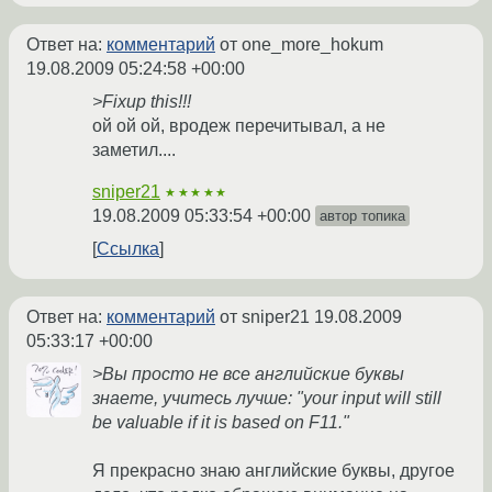
Ответ на:
комментарий
от one_more_hokum
19.08.2009 05:24:58 +00:00
>Fixup this!!!
ой ой ой, вродеж перечитывал, а не
заметил....
sniper21
★★★★★
19.08.2009 05:33:54 +00:00
автор топика
Ссылка
Ответ на:
комментарий
от sniper21
19.08.2009
05:33:17 +00:00
>Вы просто не все английские буквы
знаете, учитесь лучше: "your input will still
be valuable if it is based on F11."
Я прекрасно знаю английские буквы, другое