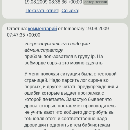
19.08.2009 08:38:36 +00:00
автор топика
Показать ответ
Ссылка
Ответ на:
комментарий
от temporary
19.08.2009
07:47:35 +00:00
>перезапускать его надо уже
администратору
прибавь пользователя в групу lp. На
вебморде cups-a это можно сделать.
У меня похожая ситуация была с тестовой
страницей. Надо парсить лог cups-а во
первых, и другое читать предупреждения и
ошибки которые выдает програмка с
которой печетаете. Зачастую бывает что
дрова которые поставляет производитель
не учитывают что вобщето дистрибутывы
"обновляются" и соответственно надо
дровишки подгонять к тем библиотекам