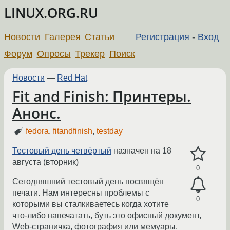
LINUX.ORG.RU
Новости
Галерея
Статьи
Регистрация
-
Вход
Форум
Опросы
Трекер
Поиск
Новости
—
Red Hat
Fit and Finish: Принтеры.
Анонс.
fedora
,
fitandfinish
,
testday
Тестовый день четвёртый
назначен на 18
августа (вторник)
0
Сегодняшний тестовый день посвящён
печати. Нам интересны проблемы с
0
которыми вы сталкиваетесь когда хотите
что-либо напечатать, буть это офисный документ,
Web-страничка, фотография или мемуары.