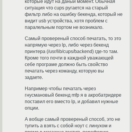
которые йдут на даный момент. Обычная
ситуация что cups ругается на старый
фильтр либо на ошибку бекенда, который не
видит usb устройства, хотя проблем с
паралельным портом не возникало.
Самый провереный способ печатать, то это
напрямую через lp, либо через бекенд
принтера (/usr/lib/cups/backend) где-то там.
Кроме того почти в каждной уважающей
себе програме должно быть свойство
печатать через команду, которую вы
задаете.
Например чтобы печатать через
гнусмановый бекенд mfp я в акробатридере
поставил его вместо lp, и добавил нужные
опции.
А вобще самый провереный способ, это не
тупить а взять с собой ноут с линухом и