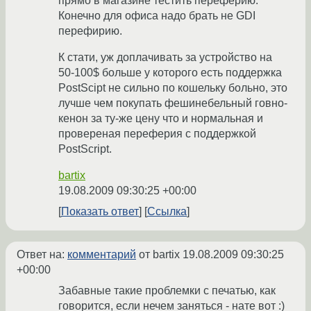
прямо в магазине тестить переферию.
Конечно для офиса надо брать не GDI
перефирию.
К стати, уж доплачивать за устройство на
50-100$ больше у которого есть поддержка
PostScipt не сильно по кошельку больно, это
лучше чем покупать фешинебельный говно-
кенон за ту-же цену что и нормальная и
провереная переферия с поддержкой
PostScript.
bartix
19.08.2009 09:30:25 +00:00
Показать ответ
Ссылка
Ответ на:
комментарий
от bartix
19.08.2009 09:30:25
+00:00
Забавные такие проблемки с печатью, как
говорится, если нечем заняться - нате вот :)