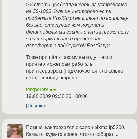
> К стати, уж доплачивать за устройство
на 50-100$ больше у которого есть
поддержка PostScipt не сильно по кошельку
больно, это лучше чем покупать
фешинебельный говно-кенон за ту-же цену
что и нормальная и провереная
переферия с поддержкой PostScript.
Тоже пришёл к такому выводу + если
принтер может сам работать
принтсервером (подключается к локально
сети) - вообще хорошо.
temporary
★★
19.08.2009 09:38:26 +00:00
Ссылка
Помню, как трахался с canon pixma ip5200.
Качал откуда-то дрова, что-то собирал...