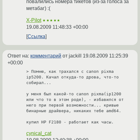
повалились номера тикетов (из-за голоса за
метабаг) :(
X-Pilot
★★★★★
19.08.2009 11:48:33 +00:00
Ссылка
Ответ на:
комментарий
от jackill
19.08.2009 11:25:39
+00:00
> Помню, как трахался с canon pixma 
ip5200. Качал откуда-то дрова, что-то 
собирал... 

у меня был какой-то canon pixma(ip1200 
или что то в этом роде), - избавился от 
него при первой возможности... кривые 
бинарные драйвера, никаких тебе amd64.

купил HP F2180 - работает как часы.
cynical_cat