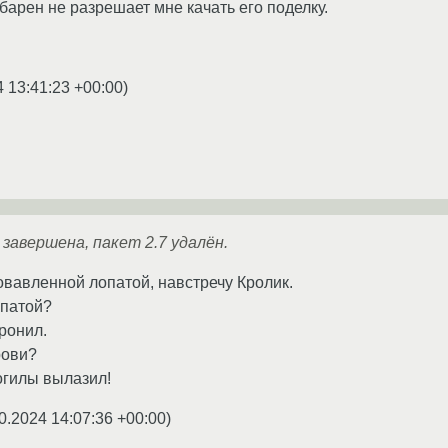
барен не разрешает мне качать его поделку.
4 13:41:23 +00:00
)
 завершена, пакет 2.7 удалён.
овавленной лопатой, навстречу Кролик.
опатой?
оронил.
рови?
могилы вылазил!
0.2024 14:07:36 +00:00
)