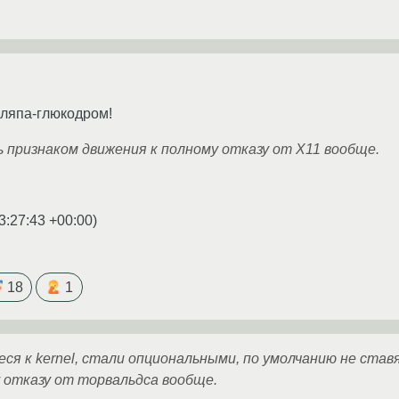
шляпа-глюкодром!
 признаком движения к полному отказу от X11 вообще.
3:27:43 +00:00
)
18
1
я к kernel, стали опциональными, по умолчанию не ста
 отказу от торвальдса вообще.