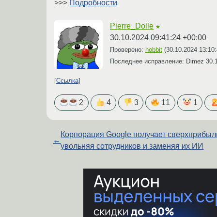
>>>
Подробности
Pierre_Dolle
★
30.10.2024 09:41:24 +00:00
Проверено:
hobbit
(
30.10.2024 13:10
Последнее исправление: Dimez
30.
Ссылка
2
4
3
11
1
Корпорация Google получает сверхприбыл
←
увольняя сотрудников и заменяя их ИИ