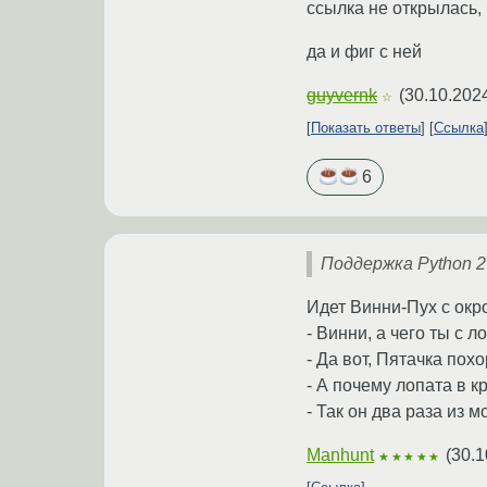
ссылка не открылась, 
да и фиг с ней
guyvernk
(
30.10.202
☆
Показать ответы
Ссылка
6
Поддержка Python 2
Идет Винни-Пух с окр
- Винни, а чего ты с л
- Да вот, Пятачка пох
- А почему лопата в к
- Так он два раза из 
Manhunt
(
30.1
★★★★★