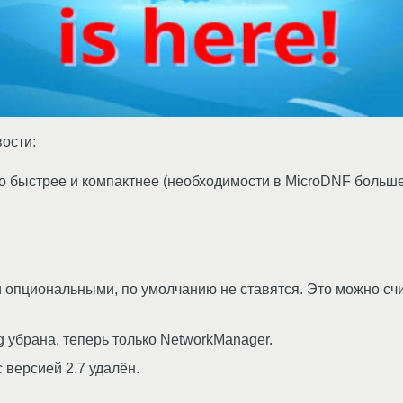
вости:
 быстрее и компактнее (необходимости в MicroDNF больше н
ли опциональными, по умолчанию не ставятся. Это можно сч
g убрана, теперь только NetworkManager.
 версией 2.7 удалён.