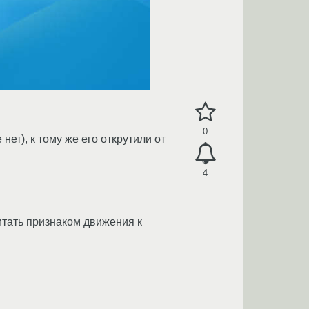
0
ет), к тому же его открутили от
4
итать признаком движения к