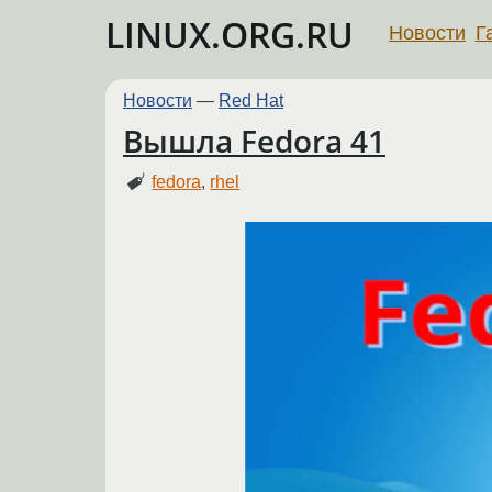
LINUX.ORG.RU
Новости
Г
Новости
—
Red Hat
Вышла Fedora 41
fedora
,
rhel