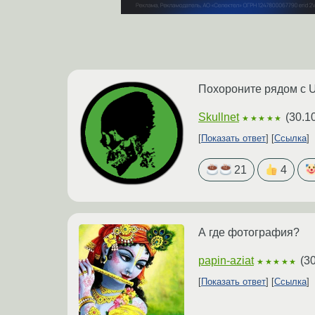
Похороните рядом с U
Skullnet
(
30.1
★★★★★
Показать ответ
Ссылка
21
4
А где фотография?
papin-aziat
(
30
★★★★★
Показать ответ
Ссылка