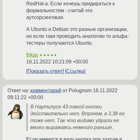
RedHat-а. Если хочешь придираться к
формальностям - считай что
аутсорсинговая.
А Ubuntu и Debian это разные организации,
но если таки проводить аналогию то альфа-
тестеры получаются Ubuntu.
firkax
★★★★★
16.11.2022 10:21:09 +00:00
Показать ответ
Ссылка
Ответ на:
комментарий
от Polugnom
16.11.2022
09:11:22 +00:00
В Наутилусе 43 такой кнопки
действительно нет. Впрочем, в 3.38 ее
тоже нет. Так что видимо убрали ее
мягко выражаясь немного раньше.
Если имеется в виду кнопка при заходе в