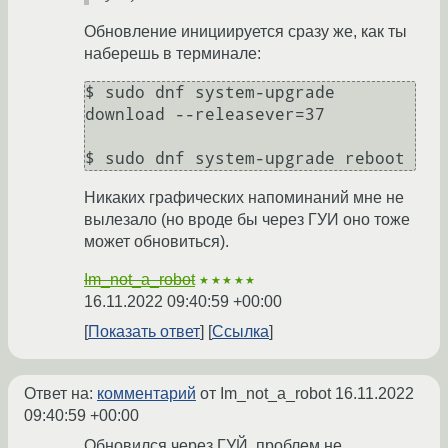
Обновление инициируется сразу же, как ты
наберешь в терминале:
$ sudo dnf system-upgrade 
download --releasever=37

Никаких графических напоминаний мне не
вылезало (но вроде бы через ГУИ оно тоже
может обновиться).
Im_not_a_robot
★★★★★
16.11.2022 09:40:59 +00:00
Показать ответ
Ссылка
Ответ на:
комментарий
от Im_not_a_robot
16.11.2022
09:40:59 +00:00
Обновился через ГУЙ, проблем не