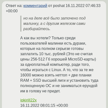
Ответ на:
комментарий
от poshat
16.11.2022 07:46:33
+00:00
но на деле всё было заточено под
малинку, а с другим железом сами
разбирайтесь.
А как вы хотели? Только среди
пользователей малинки есть дураки,
которые на полном серьезе готовы
заплатить 10 тыс. рублей (Это не считая
цены 256-512 Гб хорошей MicroSD-карты)
за одноплатный компьютер, ради того,
чтобы играться с Linux. А то, что за те же
16000 можно взять неттоп + две планки
RAM + SSD высшей лиги и установить туда
полноценную ОС и не заниматься ерундой
им в голову не придет.
ipkirill22x
16.11.2022 08:01:15 +00:00