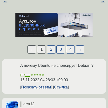
←
→
←
1
2
3
4
→
А почему Ubuntu не спонсирует Debian ?
mx__
★★★★★
16.11.2022 04:28:03 +00:00
Показать ответы
Ссылка
arm32