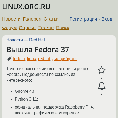
LINUX.ORG.RU
Новости
Галерея
Статьи
Регистрация
-
Вход
Форум
Опросы
Трекер
Поиск
Новости
—
Red Hat
Вышла Fedora 37
fedora
,
linux
,
redhat
,
дистрибутив
Точно в срок (третий) вышел новый релиз
Fedora. Подробности по ссылке, из
3
интересного:
Gnome 43;
3
Python 3.11;
официальная поддержка Raspberry Pi 4,
включая графическое ускорение;