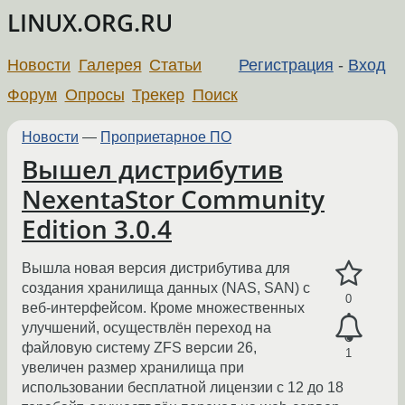
LINUX.ORG.RU
Новости
Галерея
Статьи
Регистрация
-
Вход
Форум
Опросы
Трекер
Поиск
Новости
—
Проприетарное ПО
Вышел дистрибутив
NexentaStor Community
Edition 3.0.4
Вышла новая версия дистрибутива для
создания хранилища данных (NAS, SAN) с
0
веб-интерфейсом. Кроме множественных
улучшений, осуществлён переход на
файловую систему ZFS версии 26,
1
увеличен размер хранилища при
использовании бесплатной лицензии с 12 до 18