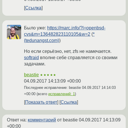
Ссылка
Было уже:
https://marc.info/?l=openbsd-
cvs&m=136482823110105&w=2
(
*
(tedunangst.com)
)
Но если серьёзно, нет, zfs не намечается.
softraid
вполне себе справляется со своими
задачами.
beastie
★★★★★
04.09.2017 14:13:09 +00:00
Последнее исправление: beastie
04.09.2017 14:14:03
+00:00
(всего
исправлений: 1
)
Показать ответ
Ссылка
Ответ на:
комментарий
от beastie
04.09.2017 14:13:09
+00:00