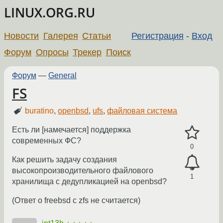
LINUX.ORG.RU
Новости
Галерея
Статьи
Регистрация
-
Вход
Форум
Опросы
Трекер
Поиск
Форум
—
General
FS
buratino
,
openbsd
,
ufs
,
файловая система
Есть ли [намечается] поддержка
современных ФС?
0
Как решить задачу создания
высокопроизводительного файлового
1
хранилища с дедупликацией на openbsd?
(Ответ о freebsd c zfs не считается)