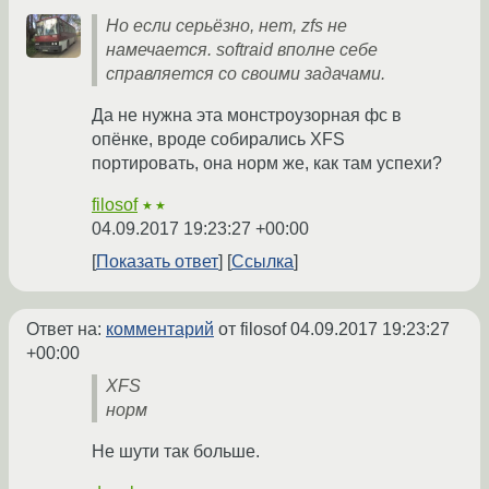
Но если серьёзно, нет, zfs не
намечается. softraid вполне себе
справляется со своими задачами.
Да не нужна эта монстроузорная фс в
опёнке, вроде собирались XFS
портировать, она норм же, как там успехи?
filosof
★★
04.09.2017 19:23:27 +00:00
Показать ответ
Ссылка
Ответ на:
комментарий
от filosof
04.09.2017 19:23:27
+00:00
XFS
норм
Не шути так больше.