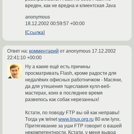
вреден, как не вредна и клиентская Java
anonymous
18.12.2002 00:59:57 +00:00
Ссылка
Ответ на:
комментарий
от anonymous
17.12.2002
22:41:10 +00:00
Ну а какие ещё есть причины
просматривать Flash, кроме радости для
недалёких офисных работничком - Масяни,
да для утешения тщеславия кулл-веб-
мастерах, коих в последнее время
развелось как собак нерезанных!
Кстати, по поводу FTP вы ой как неправы!
Тогда уж telnet
www.linux.org.ru
80 или lynx.
Притягивание за уши FTP говорит о вашей
некомпетентности. Кстати, у меня вывод