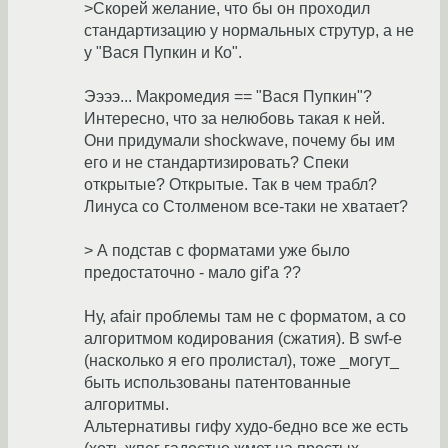
>Скорей желание, что бы он проходил
стандартизацию у нормальных струтур, а не
у "Вася Пупкин и Ко".
Ээээ... Макромедия == "Вася Пупкин"?
Интересно, что за нелюбовь такая к ней.
Они придумали shockwave, почему бы им
его и не стандартизировать? Спеки
открытые? Открытые. Так в чем трабл?
Линуса со Столменом все-таки не хватает?
> А подстав с форматами уже было
предостаточно - мало gif'а ??
Ну, afair проблемы там не с форматом, а со
алгоритмом кодирования (сжатия). В swf-е
(насколько я его пролистал), тоже _могут_
быть использованы патентованные
алгоритмы.
Альтернативы гифу худо-бедно все же есть