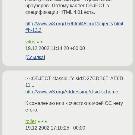
браузеров" Потому как тег OBJECT в
спецификации HTML 4.01 есть.
http://www.w3.org/TR/html4/struct/objects.html
#h-13.3
vitus
★★
19.12.2002 11:14:20 +00:00
Ссылка
> <OBJECT classid="clsid:D27CDB6E-AE6D-
11...
http://www.w3.org/Addressing/clsid-scheme
К сожалению или к счастию в моей ОС нету
етого.
roller
★★★
19.12.2002 17:10:25 +00:00