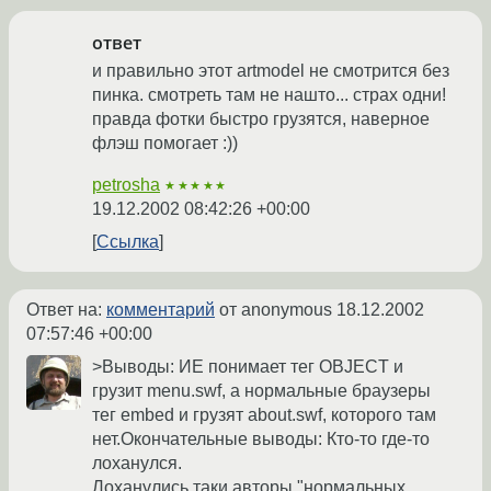
ответ
и правильно этот artmodel не смотрится без
пинка. смотреть там не нашто... страх одни!
правда фотки быстро грузятся, наверное
флэш помогает :))
petrosha
★★★★★
19.12.2002 08:42:26 +00:00
Ссылка
Ответ на:
комментарий
от anonymous
18.12.2002
07:57:46 +00:00
>Выводы: ИЕ понимает тег OBJECT и
грузит menu.swf, а нормальные браузеры
тег embed и грузят about.swf, которого там
нет.Окончательные выводы: Кто-то где-то
лоханулся.
Лоханулись таки авторы "нормальных