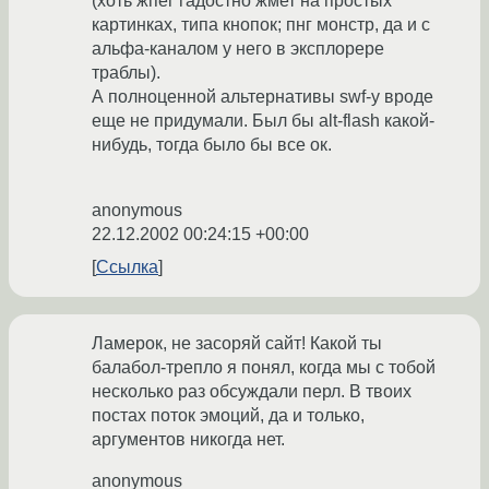
(хоть жпег гадостно жмет на простых
картинках, типа кнопок; пнг монстр, да и с
альфа-каналом у него в эксплорере
траблы).
А полноценной альтернативы swf-у вроде
еще не придумали. Был бы alt-flash какой-
нибудь, тогда было бы все ок.
anonymous
22.12.2002 00:24:15 +00:00
Ссылка
Ламерок, не засоряй сайт! Какой ты
балабол-трепло я понял, когда мы с тобой
несколько раз обсуждали перл. В твоих
постах поток эмоций, да и только,
аргументов никогда нет.
anonymous