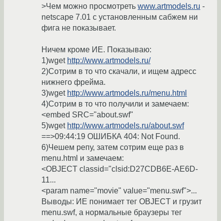
>Чем можно просмотреть
www.artmodels.ru
-
netscape 7.01 с установленным сабжем ни
фига не показывает.
Ничем кроме ИЕ. Показываю:
1)wget
http://www.artmodels.ru/
2)Сотрим в то что скачали, и ищем адресс
нижнего фрейма.
3)wget
http://www.artmodels.ru/menu.html
4)Сотрим в то что получили и замечаем:
<embed SRC="about.swf"
5)wget
http://www.artmodels.ru/about.swf
==>09:44:19 ОШИБКА 404: Not Found.
6)Чешем репу, затем сотрим еще раз в
menu.html и замечаем:
<OBJECT classid="clsid:D27CDB6E-AE6D-
11...
<param name="movie" value="menu.swf">...
Выводы: ИЕ понимает тег OBJECT и грузит
menu.swf, а нормальные браузеры тег