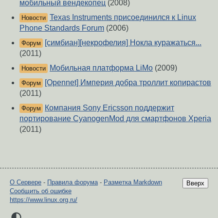
мобильный вендекопец
(2008)
Texas Instruments присоединился к Linux
Новости
Phone Standards Forum
(2006)
[симбиан][некрофелия] Нокла куражаться...
Форум
(2011)
Мобильная платформа LiMo
(2009)
Новости
[Opennet] Империя добра троллит копирастов
Форум
(2011)
Компания Sony Ericsson поддержит
Форум
портирование CyanogenMod для смартфонов Xperia
(2011)
О Сервере
-
Правила форума
-
Разметка Markdown
Вверх
Сообщить об ошибке
https://www.linux.org.ru/