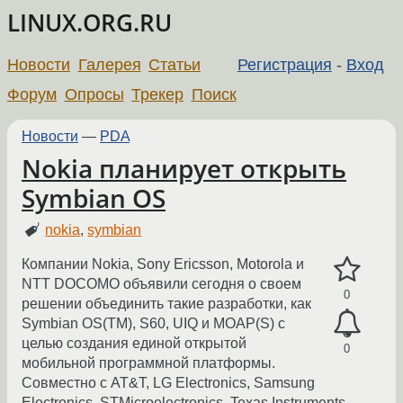
LINUX.ORG.RU
Новости
Галерея
Статьи
Регистрация
-
Вход
Форум
Опросы
Трекер
Поиск
Новости
—
PDA
Nokia планирует открыть
Symbian OS
nokia
,
symbian
Компании Nokia, Sony Ericsson, Motorola и
NTT DOCOMO объявили сегодня о своем
0
решении объединить такие разработки, как
Symbian OS(TM), S60, UIQ и MOAP(S) с
целью создания единой открытой
0
мобильной программной платформы.
Совместно с AT&T, LG Electronics, Samsung
Electronics, STMicroelectronics, Texas Instruments,