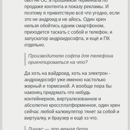
был не ОС а прошивкой терминала по
продаже контента и показу рекламы. И
поэтому я приветствую всё что угодно, если
это не андроид и не айось. Один хрен
нельзя обойтись одним смартфоном,
приходится таскать с собой и телефон, и
запускатор андроидософта, и ещё и ПК
отдельно.
Производителю софта для телефона
ориентироваться на что?
Да хоть на вайдроид, хоть на электрон -
андроидософт уже именно настолько
жирный и тормозной. А вообще пора бы
наконец придумать что нибудь
контейнерное, виртуализованное и
абсолютно кроссплатформенное, один хрен
сейчас любой калюкулятор тянет за собой и
виртуалку, и браузер и ещё хз что.
Линукс — это вечная бета.