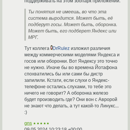
поддерживать на этом зоопарк приложений.
Ты понятия не имеешь, во что эта
система выродится. Может быть, её
подберут госы. Может быть, оборонка.
Может быть, его подберет Яндекс или
МРГ.
Тут коллега
DrRulez
изложил различия
между коммерческими моделями Яндекса и
госов или оборонки. Вот Яндексу это точно
не нужно. Иначе бы во времена Йотафона
спохватились бы или сами бы дистр
запилили. Кстати, если слухи о Яндекс-
телефоне остались слухами, то тебе это
ничего не говорит? А оборонка железо
будет производить где? Они вон с Авророй
не знают что делать, а тут какой-то Линукс...
:)
gns
★★★★★
09.05.2024 10:23:18 +00:00