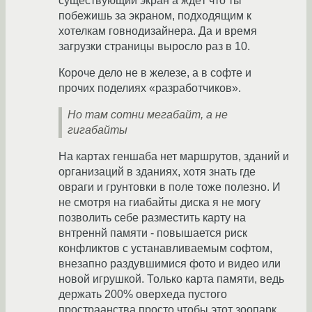
существующий экран а ждёт что ты
побежишь за экраном, подходящим к
хотелкам говнодизайнера. Да и время
загрузки страницы выросло раз в 10.
Короче дело не в железе, а в софте и
прочих поделиях «разработчиков».
Но там сотни мегабайт, а не
гигабайты
На картах геншаба нет маршрутов, зданий и
организаций в зданиях, хотя знать где
овраги и грунтовки в поле тоже полезно. И
не смотря на гиабайты диска я не могу
позволить себе разместить карту на
внтреннй памяти - повышается риск
конфликтов с устанавливаемым софтом,
внезапно раздувшимися фото и видео или
новой игрушкой. Только карта памяти, ведь
держать 200% оверхеда пустого
простраанства просто чтобы этот зоопарк