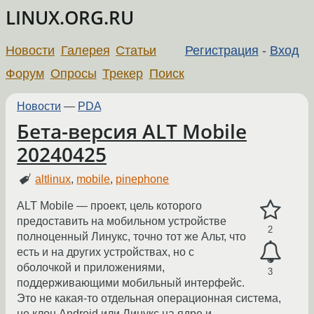
LINUX.ORG.RU
Новости
Галерея
Статьи
Регистрация
-
Вход
Форум
Опросы
Трекер
Поиск
Новости
—
PDA
Бета-версия ALT Mobile
20240425
altlinux
,
mobile
,
pinephone
ALT Mobile — проект, цель которого
предоставить на мобильном устройстве
2
полноценный Линукс, точно тот же Альт, что
есть и на других устройствах, но с
оболочкой и приложениями,
3
поддерживающими мобильный интерфейс.
Это не какая-то отдельная операционная система,
не клон Android или Линукс на ядре и