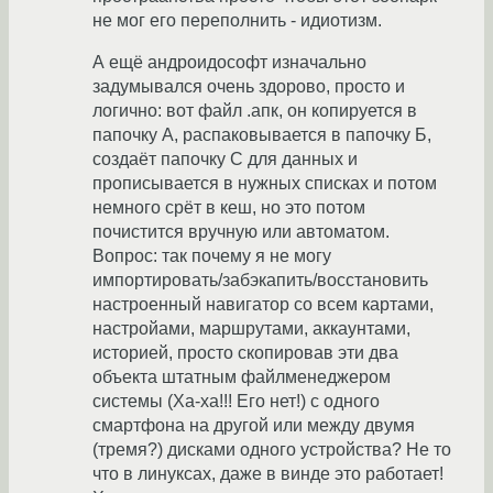
не мог его переполнить - идиотизм.
А ещё андроидософт изначально
задумывался очень здорово, просто и
логично: вот файл .апк, он копируется в
папочку А, распаковывается в папочку Б,
создаёт папочку С для данных и
прописывается в нужных списках и потом
немного срёт в кеш, но это потом
почистится вручную или автоматом.
Вопрос: так почему я не могу
импортировать/забэкапить/восстановить
настроенный навигатор со всем картами,
настройами, маршрутами, аккаунтами,
историей, просто скопировав эти два
объекта штатным файлменеджером
системы (Ха-ха!!! Его нет!) с одного
смартфона на другой или между двумя
(тремя?) дисками одного устройства? Не то
что в линуксах, даже в винде это работает!