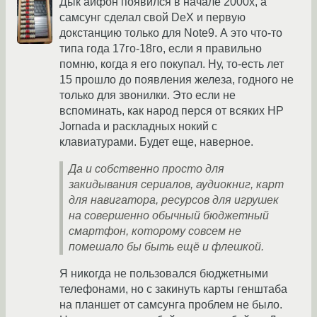
Дык айфон появился в начале 2000х, а
самсунг сделал свой DeX и первую
докстанцию только для Note9. А это что-то
типа года 17го-18го, если я правильно
помню, когда я его покупал. Ну, то-есть лет
15 прошло до появления железа, годного не
только для звонилки. Это если не
вспоминать, как народ перся от всяких HP
Jornada и раскладных нокий с
клавиатурами. Будет еще, наверное.
Да и собственно просто для
закидывания сериалов, аудиокниг, карт
для навигатора, ресурсов для игрушек
на совершенно обычный бюджетный
смартфон, которому совсем не
помешало бы быть ещё и флешкой.
Я никогда не пользовался бюджетными
телефонами, но с закинуть карты генштаба
на планшет от самсунга проблем не было.