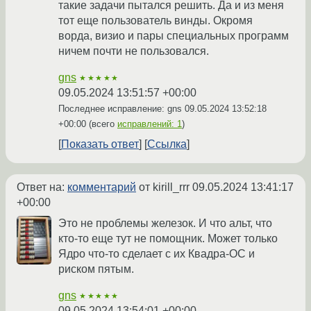
такие задачи пытался решить. Да и из меня
тот еще пользователь винды. Окромя
ворда, визио и пары специальных программ
ничем почти не пользовался.
gns
★★★★★
09.05.2024 13:51:57 +00:00
Последнее исправление: gns
09.05.2024 13:52:18
+00:00
(всего
исправлений: 1
)
Показать ответ
Ссылка
Ответ на:
комментарий
от kirill_rrr
09.05.2024 13:41:17
+00:00
Это не проблемы железок. И что альт, что
кто-то еще тут не помощник. Может только
Ядро что-то сделает с их Квадра-ОС и
риском пятым.
gns
★★★★★
09.05.2024 13:54:01 +00:00