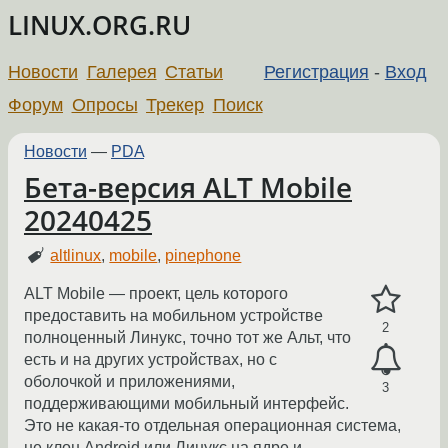
LINUX.ORG.RU
Новости
Галерея
Статьи
Регистрация
-
Вход
Форум
Опросы
Трекер
Поиск
Новости
—
PDA
Бета-версия ALT Mobile
20240425
altlinux
,
mobile
,
pinephone
ALT Mobile — проект, цель которого
предоставить на мобильном устройстве
2
полноценный Линукс, точно тот же Альт, что
есть и на других устройствах, но с
оболочкой и приложениями,
3
поддерживающими мобильный интерфейс.
Это не какая-то отдельная операционная система,
не клон Android или Линукс на ядре и