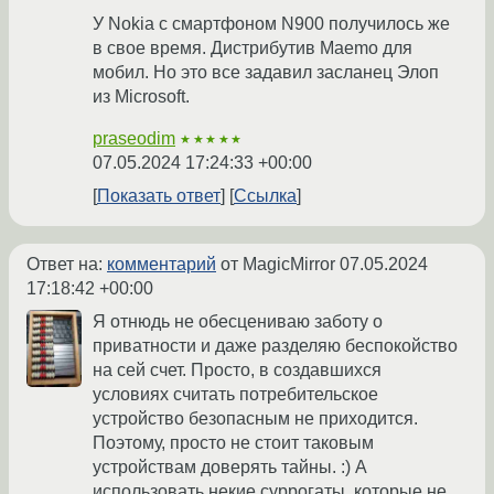
У Nokia с смартфоном N900 получилось же
в свое время. Дистрибутив Maemo для
мобил. Но это все задавил засланец Элоп
из Microsoft.
praseodim
★★★★★
07.05.2024 17:24:33 +00:00
Показать ответ
Ссылка
Ответ на:
комментарий
от MagicMirror
07.05.2024
17:18:42 +00:00
Я отнюдь не обесцениваю заботу о
приватности и даже разделяю беспокойство
на сей счет. Просто, в создавшихся
условиях считать потребительское
устройство безопасным не приходится.
Поэтому, просто не стоит таковым
устройствам доверять тайны. :) А
использовать некие суррогаты, которые не