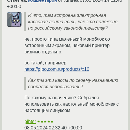
Ответ на:
комментарий
от Xintrea
07.05.2024 14:12:40
+00:00
И что, там встроена электронная
кассовая лента есть, как это положено
по российскому законодательству?
не, просто типа маленький моноблок со
встроенным экраном, чековый принтер
видимо отдельно.
во такой, например:
https://pipo.com.ru/products/x10
Как ты эти кассы по своему назначению
собрался использовать?
По какому назначению? Собрался
использовать как настольный моноблочек с
настоящим линуксом
pihter
★★★★★
08.05.2024 02:32:40 +00:00