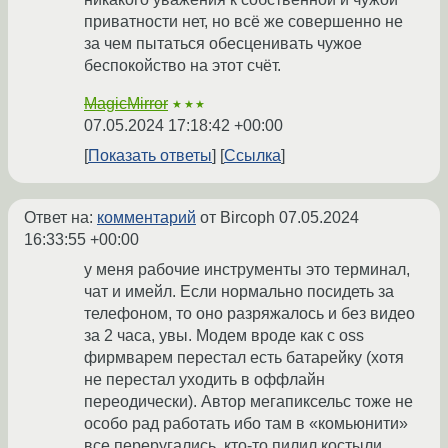
приватности нет, но всё же совершенно не
за чем пытаться обесценивать чужое
беспокойство на этот счёт.
MagicMirror
★★★
07.05.2024 17:18:42 +00:00
Показать ответы
Ссылка
Ответ на:
комментарий
от Bircoph
07.05.2024
16:33:55 +00:00
у меня рабочие инструменты это терминал,
чат и имейл. Если нормально посидеть за
телефоном, то оно разряжалось и без видео
за 2 часа, увы. Модем вроде как с oss
фирмварем перестал есть батарейку (хотя
не перестал уходить в оффлайн
переодически). Автор мегапиксельс тоже не
особо рад работать ибо там в «комьюнити»
все переругались. кто-то пилил костыли,