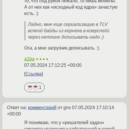
то, что под рукой лежало, то бишь мобилы.
А от них как «исходный код ядра» зачастую
есть. :)
Ладно, мне еще сериализацию в TLV
всякой байды из кернела в юзерспейс
через нетлинк дописывать надо :)
Ога, а мне загрузчик дописывать. :)
a1ba
★★★★
07.05.2024 17:12:25 +00:00
Ссылка
1
Ответ на:
комментарий
от gns
07.05.2024 17:10:14
+00:00
Я понимаю, что у «решателей задач»
никакого уважения к собственной и чужой