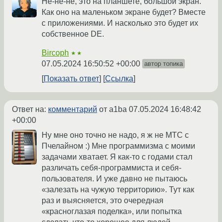
Не-не-не, это на планшете, большой экран.
Как оно на маленьком экране будет? Вместе
с приложениями. И насколько это будет их
собственное DE.
Bircoph
★★
07.05.2024 16:50:52 +00:00
автор топика
Показать ответ
Ссылка
Ответ на:
комментарий
от a1ba
07.05.2024 16:48:42
+00:00
Ну мне оно точно не надо, я ж не МТС с
Пчелайном :) Мне программизма с моими
задачами хватает. Я как-то с годами стал
различать себя-программиста и себя-
пользователя. И уже давно не пытаюсь
«залезать на чужую территорию». Тут как
раз и выясняется, это очередная
«красноглазая поделка», или попытка