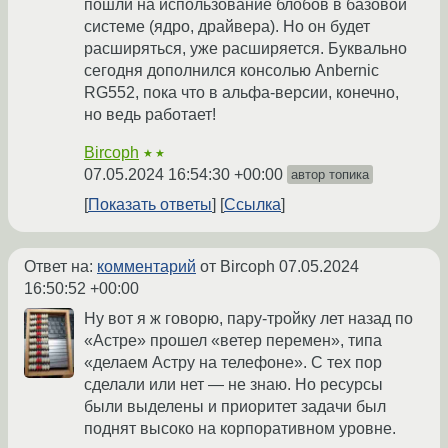
пошли на использование блобов в базовой
системе (ядро, драйвера). Но он будет
расширяться, уже расширяется. Буквально
сегодня дополнился консолью Anbernic
RG552, пока что в альфа-версии, конечно,
но ведь работает!
Bircoph
★★
07.05.2024 16:54:30 +00:00
автор топика
Показать ответы
Ссылка
Ответ на:
комментарий
от Bircoph
07.05.2024
16:50:52 +00:00
Ну вот я ж говорю, пару-тройку лет назад по
«Астре» прошел «ветер перемен», типа
«делаем Астру на телефоне». С тех пор
сделали или нет — не знаю. Но ресурсы
были выделены и приоритет задачи был
поднят высоко на корпоративном уровне.