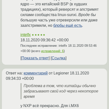
ядро — это кетайский BSP (в худших
традициях), который реверсят и апстримят
силами сообщества linux-sunxi.
Вроде бы
большую часть уже отреверсили или даже
заапстримили, но
блобы ещё есть
.
intelfx
★★★★★
18.11.2020 09:36:42 +00:00
Последнее исправление: intelfx
18.11.2020 09:53:46
+00:00
(всего
исправлений: 6
)
Показать ответ
Ссылка
Ответ на:
комментарий
от Legioner
18.11.2020
09:34:33 +00:00
Проблема в том, что китайцы обычно
забрасывают свой код через некоторое
время
у NXP всё прекрасно. Для i.MX6