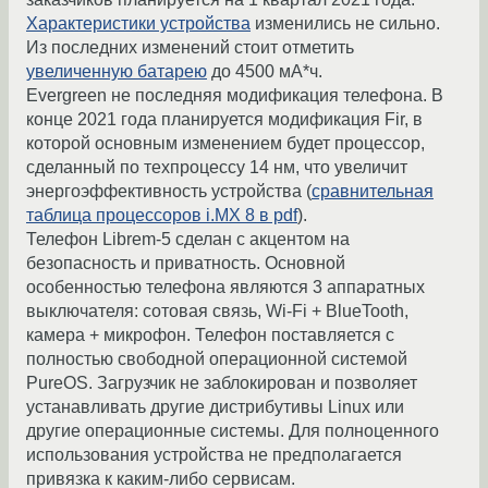
Характеристики устройства
изменились не сильно.
Из последних изменений стоит отметить
увеличенную батарею
до 4500 мА*ч.
Evergreen не последняя модификация телефона. В
конце 2021 года планируется модификация Fir, в
которой основным изменением будет процессор,
сделанный по техпроцессу 14 нм, что увеличит
энергоэффективность устройства (
сравнительная
таблица процессоров i.MX 8 в pdf
).
Телефон Librem-5 сделан с акцентом на
безопасность и приватность. Основной
особенностью телефона являются 3 аппаратных
выключателя: сотовая связь, Wi-Fi + BlueTooth,
камера + микрофон. Телефон поставляется с
полностью свободной операционной системой
PureOS. Загрузчик не заблокирован и позволяет
устанавливать другие дистрибутивы Linux или
другие операционные системы. Для полноценного
использования устройства не предполагается
привязка к каким-либо сервисам.