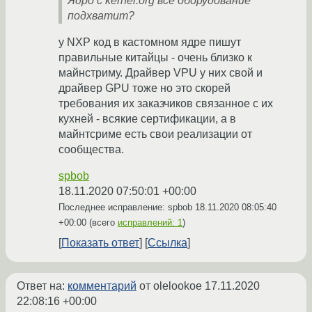
Ядро с kernel.org всё оборудование
подхватит?
у NXP код в кастомном ядре пишут
правильные китайцы - очень близко к
майнстриму. Драйвер VPU у них свой и
драйвер GPU тоже но это скорей
требования их заказчиков связанное с их
кухней - всякие сертификации, а в
майнтсриме есть свои реализации от
сообщества.
spbob
18.11.2020 07:50:01 +00:00
Последнее исправление: spbob
18.11.2020 08:05:40
+00:00
(всего
исправлений: 1
)
Показать ответ
Ссылка
Ответ на:
комментарий
от olelookoe
17.11.2020
22:08:16 +00:00