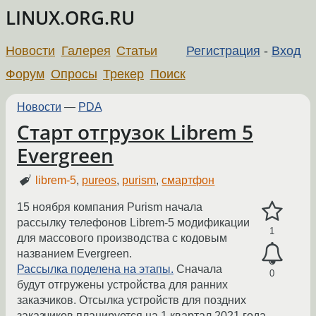
LINUX.ORG.RU
Новости
Галерея
Статьи
Регистрация
-
Вход
Форум
Опросы
Трекер
Поиск
Новости
—
PDA
Старт отгрузок Librem 5
Evergreen
librem-5
,
pureos
,
purism
,
смартфон
15 ноября компания Purism начала
рассылку телефонов Librem-5 модификации
1
для массового производства с кодовым
названием Evergreen.
Рассылка поделена на этапы.
Сначала
0
будут отгружены устройства для ранних
заказчиков. Отсылка устройств для поздних
заказчиков планируется на 1 квартал 2021 года.