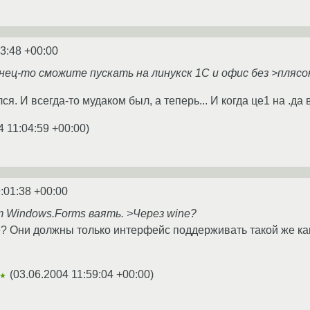
3:48 +00:00
нец-то сможите пускать на линукск 1С и офис без >плясок с
я. И всегда-то мудаком был, а теперь... И когда це1 на .да
4 11:04:59 +00:00
)
:01:38 +00:00
т Windows.Forms ваять. >Через wine?
? Они должны только интерфейс поддерживать такой же как 
(
03.06.2004 11:59:04 +00:00
)
★