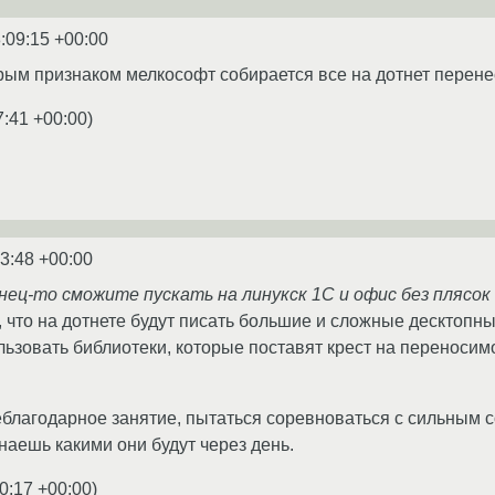
:09:15 +00:00
рым признаком мелкософт собирается все на дотнет перенест
7:41 +00:00
)
3:48 +00:00
нец-то сможите пускать на линукск 1С и офис без плясок 
 что на дотнете будут писать большие и сложные десктопные
ьзовать библиотеки, которые поставят крест на переносимос
благодарное занятие, пытаться соревноваться с сильным со
наешь какими они будут через день.
0:17 +00:00
)