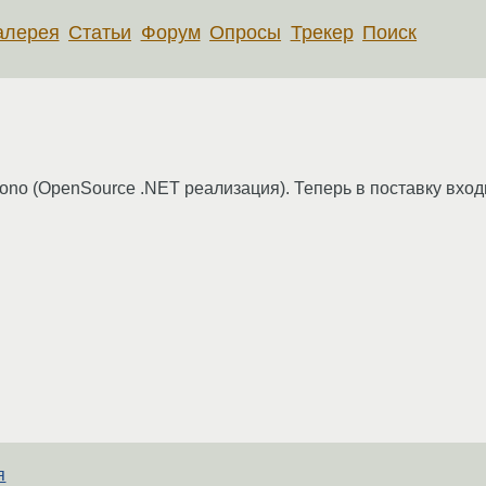
алерея
Статьи
Форум
Опросы
Трекер
Поиск
no (OpenSource .NET реализация). Теперь в поставку входи
я