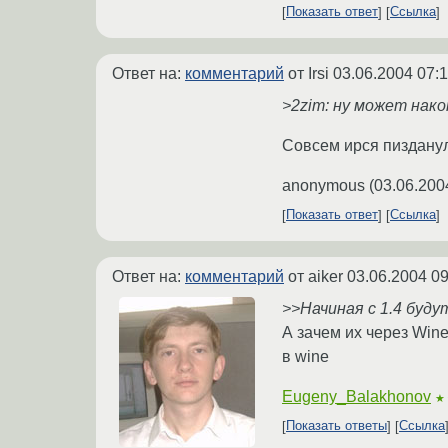
Показать ответ
Ссылка
Ответ на:
комментарий
от Irsi
03.06.2004 07:1
>2zim: ну может нако
Совсем ирся пизданулс
anonymous
(
03.06.200
Показать ответ
Ссылка
Ответ на:
комментарий
от aiker
03.06.2004 09
>>Начиная с 1.4 буду
А зачем их через Wine
в wine
Eugeny_Balakhonov
★
Показать ответы
Ссылка