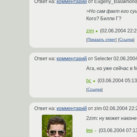
Ответ на:
комментарий
от Eugeny_Balakhon
>Но сам факт его су
Кого? Билли Г?
zim
(
02.06.2004 22:2
★
Показать ответ
Ссылка
Ответ на:
комментарий
от Selecter
02.06.2004
Ага, но уже сейчас в 
bc
(
03.06.2004 05:13
★
Ссылка
Ответ на:
комментарий
от zim
02.06.2004 22:
2zim: ну может наконе
Irsi
(
03.06.2004 07:1
☆