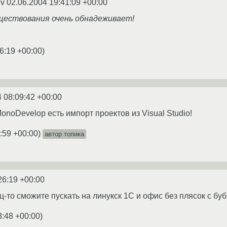
ov
02.06.2004 19:41:09 +00:00
ществования очень обнадеживает!
6:19 +00:00
)
 08:09:42 +00:00
MonoDevelop есть импорт проектов из Visual Studio!
:59 +00:00
)
автор топика
26:19 +00:00
ц-то сможите пускать на линукск 1С и офис без плясок с буб
3:48 +00:00
)