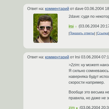
Ответ на:
комментарий
от dave
03.06.2004 18
2dave: судя по некото
Irsi
(
03.06.2004 20:1
☆
Показать ответы
Ссылка
Ответ на:
комментарий
от Irsi
03.06.2004 07:1
>2zim: ну может нако
Я сильно сомневаюсь,
наверняка будут испол
скорости например.
Вообще это весьма не
правила, но даже не з
zim
(
03.06.2004 20:3
★