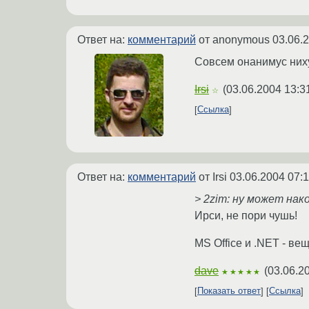
Ответ на:
комментарий
от anonymous
03.06.
Совсем онанимус нихуя
Irsi
(
03.06.2004 13:3
☆
Ссылка
Ответ на:
комментарий
от Irsi
03.06.2004 07:1
> 2zim: ну может нак
Ирси, не пори чушь!
MS Office и .NET - в
dave
(
03.06.2
★★★★★
Показать ответ
Ссылка