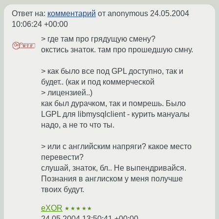
Ответ на:
комментарий
от anonymous
24.05.2004
10:06:24 +00:00
> где там про грядущую смену?
окстись знаток. там про прошедшую смну.
> как было все под GPL доступно, так и
будет.. (как и под коммерческой
> лицензией..)
как был дурачком, так и помрешь. Было
LGPL для libmysqlclient - курить мануалы
надо, а не то что ты.
> или с английским напряги? какое место
перевести?
слушай, знаток, бл.. Не выпендривайся.
Познания в англиском у меня получше
твоих будут.
eXOR
★★★★★
24.05.2004 13:50:41 +00:00