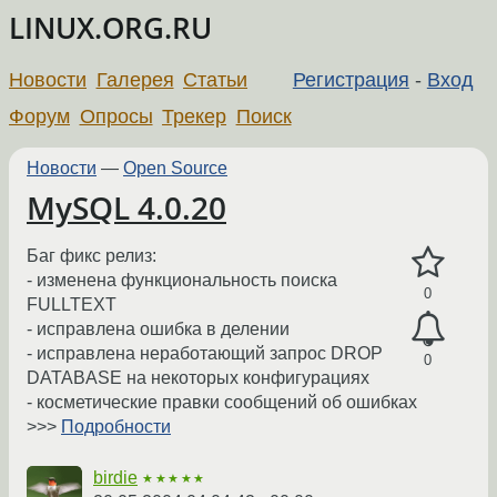
LINUX.ORG.RU
Новости
Галерея
Статьи
Регистрация
-
Вход
Форум
Опросы
Трекер
Поиск
Новости
—
Open Source
MySQL 4.0.20
Баг фикс релиз:
- изменена функциональность поиска
0
FULLTEXT
- исправлена ошибка в делении
- исправлена неработающий запрос DROP
0
DATABASE на некоторых конфигурациях
- косметические правки сообщений об ошибках
>>>
Подробности
birdie
★★★★★