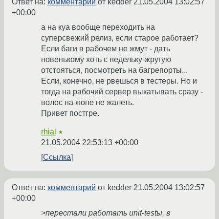
Ответ на:
комментарий
от kedder
21.05.2004 13:02:57
+00:00
а на куа вообще переходить на
суперсвежий релиз, если старое работает?
Если баги в рабочем не жмут - дать
новенькому хоть с недельку-жругую
отстояться, посмотреть на багрепорты...
Если, конечно, не рвешься в тестеры. Но и
тогда на рабочий сервер выкатывать сразу -
волос на жопе не жалеть.
Привет постгре.
rhial
★
21.05.2004 22:53:13 +00:00
Ссылка
Ответ на:
комментарий
от kedder
21.05.2004 13:02:57
+00:00
>перестали работать unit-testы, в