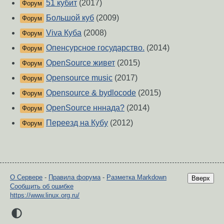
51 кубит
(2017)
Форум
Большой куб
(2009)
Форум
Viva Куба
(2008)
Форум
Опенсурсное государство.
(2014)
Форум
OpenSource живет
(2015)
Форум
Opensource music
(2017)
Форум
Opensource & bydlocode
(2015)
Форум
OpenSource нннада?
(2014)
Форум
Переезд на Кубу
(2012)
Форум
О Сервере
-
Правила форума
-
Разметка Markdown
Вверх
Сообщить об ошибке
https://www.linux.org.ru/