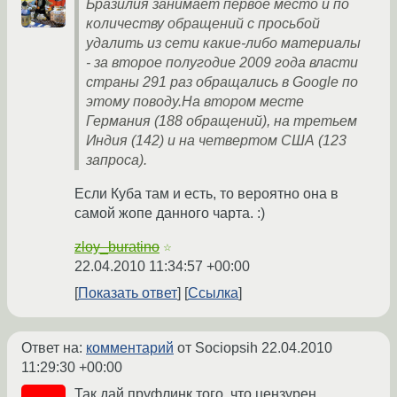
Бразилия занимает первое место и по
количеству обращений с просьбой
удалить из сети какие-либо материалы
- за второе полугодие 2009 года власти
страны 291 раз обращались в Google по
этому поводу.На втором месте
Германия (188 обращений), на третьем
Индия (142) и на четвертом США (123
запроса).
Если Куба там и есть, то вероятно она в
самой жопе данного чарта. :)
zloy_buratino
☆
22.04.2010 11:34:57 +00:00
Показать ответ
Ссылка
Ответ на:
комментарий
от Sociopsih
22.04.2010
11:29:30 +00:00
Так дай пруфлинк того, что цензурен