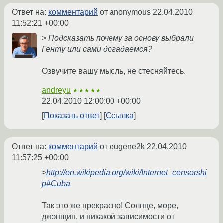
Ответ на:
комментарий
от anonymous
22.04.2010
11:52:21 +00:00
> Подсказать почему за основу выбрали
Генту или сами догадаемся?
Озвучите вашу мысль, не стесняйтесь.
andreyu
★★★★★
22.04.2010 12:00:00 +00:00
Показать ответ
Ссылка
Ответ на:
комментарий
от eugene2k
22.04.2010
11:57:25 +00:00
>
http://en.wikipedia.org/wiki/Internet_censorshi
p#Cuba
Так это же прекрасно! Солнце, море,
джэнщин, и никакой зависимости от