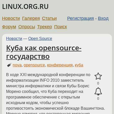
LINUX.ORG.RU
Новости
Галерея
Статьи
Регистрация
-
Вход
Форум
Опросы
Трекер
Поиск
Новости
—
Open Source
Куба как opensource-
государство
nova
,
opensource
,
конференция
,
куба
В ходе XXI международной конференции по
информатизации INFO 2010 заместитель
0
министра информатики и связи Кубы Борис
Морено сообщил, что Куба переходит на
программное обеспечение с открытым
0
исходным кодом, чтобы успешно
противостоять экономической блокаде Вашингтона.
Морено отметил, что постепенная миграция