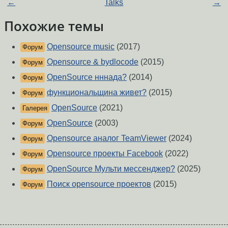
←
Talks
→
Похожие темы
Opensource music
(2017)
Форум
Opensource & bydlocode
(2015)
Форум
OpenSource нннада?
(2014)
Форум
функциональщина живет?
(2015)
Форум
OpenSource
(2021)
Галерея
OpenSource
(2003)
Форум
Opensource аналог TeamViewer
(2024)
Форум
Opensource проекты Facebook
(2022)
Форум
OpenSource Мульти мессенджер?
(2025)
Форум
Поиск opensource проектов
(2015)
Форум