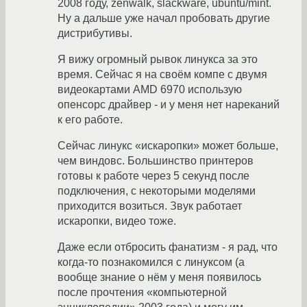
2008 году, zenwalk, slackware, ubuntu/mint.
Ну а дальше уже начал пробовать другие
дистрибутивы.
Я вижу огромный рывок линукса за это
время. Сейчас я на своём компе с двумя
видеокартами AMD 6970 использую
опенсорс драйвер - и у меня нет нареканий
к его работе.
Сейчас линукс «искаропки» может больше,
чем виндовс. Большинство принтеров
готовы к работе через 5 секунд после
подключения, с некоторыми моделями
приходится возиться. Звук работает
искаропки, видео тоже.
Даже если отбросить фанатизм - я рад, что
когда-то познакомился с линуксом (а
вообще знание о нём у меня появилось
после прочтения «компьютерной