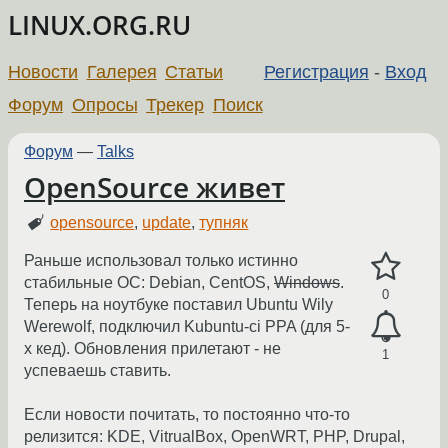
LINUX.ORG.RU
Новости
Галерея
Статьи
Регистрация
-
Вход
Форум
Опросы
Трекер
Поиск
Форум
—
Talks
OpenSource живет
opensource
,
update
,
тупняк
Раньше использовал только истинно
стабильные ОС: Debian, CentOS,
Windows
.
0
Теперь на ноутбуке поставил Ubuntu Wily
Werewolf, подключил Kubuntu-ci PPA (для 5-
х кед). Обновления прилетают - не
1
успеваешь ставить.
Если новости почитать, то постоянно что-то
релизится: KDE, VitrualBox, OpenWRT, PHP, Drupal,