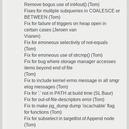
Remove bogus use of int4out() (Tom)
Fixes for multiple subqueries in COALESCE or
BETWEEN (Tom)
Fix for failure of triggers on heap open in
certain cases (Jeroen van
Vianen)
Fix for erroneous selectivity of not-equals
(Tom)
Fix for erroneous use of strcmp() (Tom)
Fix for bug where storage manager accesses
items beyond end of file
(Tom)
Fix to include kernel errno message in all smgr
elog messages (Tom)
Fix for '.' not in PATH at build time (SL Baur)
Fix for out-of-file-descriptors error (Tom)
Fix to make pg_dump dump 'iscachable' flag
for functions (Tom)
Fix for subselect in targetlist of Append node
(Tom)