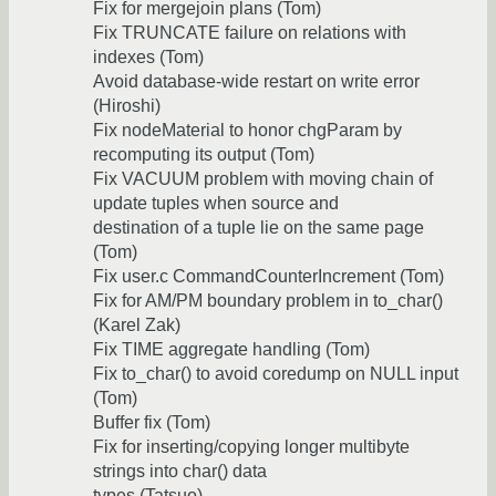
Fix for mergejoin plans (Tom)
Fix TRUNCATE failure on relations with
indexes (Tom)
Avoid database-wide restart on write error
(Hiroshi)
Fix nodeMaterial to honor chgParam by
recomputing its output (Tom)
Fix VACUUM problem with moving chain of
update tuples when source and
destination of a tuple lie on the same page
(Tom)
Fix user.c CommandCounterIncrement (Tom)
Fix for AM/PM boundary problem in to_char()
(Karel Zak)
Fix TIME aggregate handling (Tom)
Fix to_char() to avoid coredump on NULL input
(Tom)
Buffer fix (Tom)
Fix for inserting/copying longer multibyte
strings into char() data
types (Tatsuo)