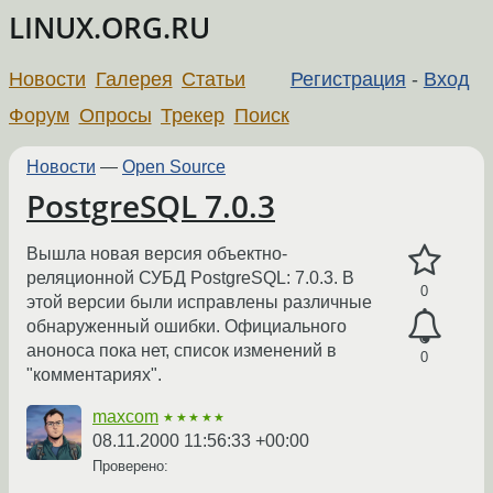
LINUX.ORG.RU
Новости
Галерея
Статьи
Регистрация
-
Вход
Форум
Опросы
Трекер
Поиск
Новости
—
Open Source
PostgreSQL 7.0.3
Вышла новая версия объектно-
реляционной СУБД PostgreSQL: 7.0.3. В
0
этой версии были исправлены различные
обнаруженный ошибки. Официального
аноноса пока нет, список изменений в
0
"комментариях".
maxcom
★★★★★
08.11.2000 11:56:33 +00:00
Проверено: