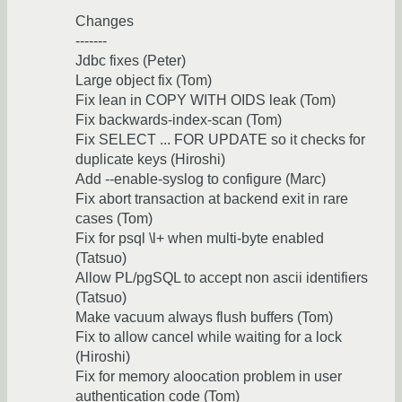
Changes
-------
Jdbc fixes (Peter)
Large object fix (Tom)
Fix lean in COPY WITH OIDS leak (Tom)
Fix backwards-index-scan (Tom)
Fix SELECT ... FOR UPDATE so it checks for
duplicate keys (Hiroshi)
Add --enable-syslog to configure (Marc)
Fix abort transaction at backend exit in rare
cases (Tom)
Fix for psql \l+ when multi-byte enabled
(Tatsuo)
Allow PL/pgSQL to accept non ascii identifiers
(Tatsuo)
Make vacuum always flush buffers (Tom)
Fix to allow cancel while waiting for a lock
(Hiroshi)
Fix for memory aloocation problem in user
authentication code (Tom)