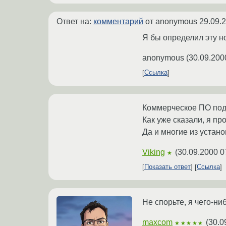
Ответ на:
комментарий
от anonymous
29.09.
Я бы определил эту но
anonymous
(
30.09.200
Ссылка
Коммерческое ПО подр
Как уже сказали, я пр
Да и многие из устан
Viking
(
30.09.2000 0
★
Показать ответ
Ссылка
Не спорьте, я чего-ни
maxcom
(
30.0
★★★★★