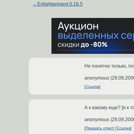
←
Enlightenment 0.16.5
Не понятно только, п
anonymous
(
29.09.200
Ссылка
А к какому еще? [я к 
anonymous
(
29.09.200
Показать ответ
Ссылка