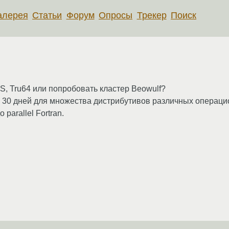
алерея
Статьи
Форум
Опросы
Трекер
Поиск
S, Tru64 или попробовать кластер Beowulf?
на 30 дней для множества дистрибутивов различных операц
parallel Fortran.