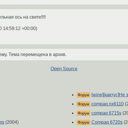
льная ось на свете!!!!
0 14:59:12 +00:00
)
ему. Тема перемещена в архив.
Open Source
[wine][кактус]Не 
Форум
compaq nx6110
(
Форум
compaq 6715s
(2
Форум
ms
(2004)
Compaq 6720s
(2
Форум