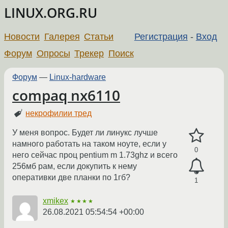
LINUX.ORG.RU
Новости
Галерея
Статьи
Регистрация
-
Вход
Форум
Опросы
Трекер
Поиск
Форум
—
Linux-hardware
compaq nx6110
некрофилии тред
У меня вопрос. Будет ли линукс лучше
намного работать на таком ноуте, если у
0
него сейчас проц pentium m 1.73ghz и всего
256мб рам, если докупить к нему
оперативки две планки по 1гб?
1
xmikex
★★★★
26.08.2021 05:54:54 +00:00