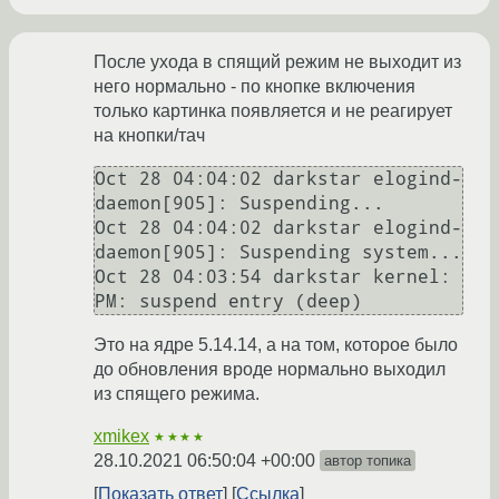
После ухода в спящий режим не выходит из
него нормально - по кнопке включения
только картинка появляется и не реагирует
на кнопки/тач
Oct 28 04:04:02 darkstar elogind-
daemon[905]: Suspending...

Oct 28 04:04:02 darkstar elogind-
daemon[905]: Suspending system...

Oct 28 04:03:54 darkstar kernel: 
Это на ядре 5.14.14, а на том, которое было
до обновления вроде нормально выходил
из спящего режима.
xmikex
★★★★
28.10.2021 06:50:04 +00:00
автор топика
Показать ответ
Ссылка