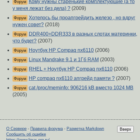
Кому нужны старенькие комплектующие (а то
Форум
у меня лежат без дела) ?
(2009)
Хотелось бы проапгрейдить железо , но вдруг
Форум
нужен совет?
(2018)
DDR400+DDR333 в разных слотах материнки,
Форум
что будет?
(2007)
Ноутбук HP Compaq nx6110
(2006)
Форум
Linux Mandrake 9.1 и 1Гб RAM
(2003)
Форум
RHEL + Ноутбук HP Compaq nx6110
(2006)
Форум
HP compaq nx6110 апгрейд памяти ?
(2007)
Форум
cat /proc/meminfo: 906216 kB вместо 1024 MB
Форум
(2005)
О Сервере
-
Правила форума
-
Разметка Markdown
Вверх
Сообщить об ошибке
https://www.linux.org.ru/