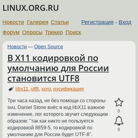
LINUX.ORG.RU
Новости
Галерея
Статьи
Регистрация
-
Вход
Форум
Опросы
Трекер
Поиск
Новости
—
Open Source
В X11 кодировкой по
умолчанию для России
становится UTF8
libx11
,
utf8
,
xorg
,
русификация
Три часа назад, не без помощи со стороны
svu, Daniel Stone внёс в код libX11 важное
0
изменение, лог которого звучит следующим
образом: "так как никто не пользуется
кодировкой 8859-5, то кодировкой по
0
умолчанию для России будет UTF-8".