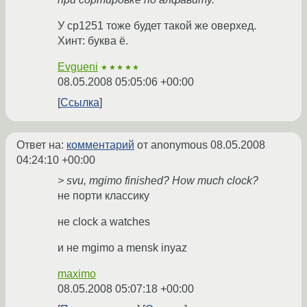
У cp1251 тоже будет такой же оверхед.
Хинт: буква ё.
Evgueni
★★★★★
08.05.2008 05:05:06 +00:00
Ссылка
Ответ на:
комментарий
от anonymous
08.05.2008
04:24:10 +00:00
> svu, mgimo finished? How much clock?
не порти классику
не clock а watches
и не mgimo а mensk inyaz
maximo
08.05.2008 05:07:18 +00:00