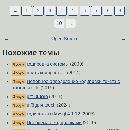
←
1
2
3
4
5
6
7
8
9
10
→
←
Open Source
→
Похожие темы
кодировка системы
(2009)
Форум
опять кодировка...
(2014)
Форум
Неверное определение кодировки текста с
Форум
помощью file
(2019)
[utf-8]Лоrо
(2011)
Форум
utf8 для touch
(2024)
Форум
кодировка в Mysql 4.1.12
(2005)
Форум
Проблема с кодировками
(2010)
Форум