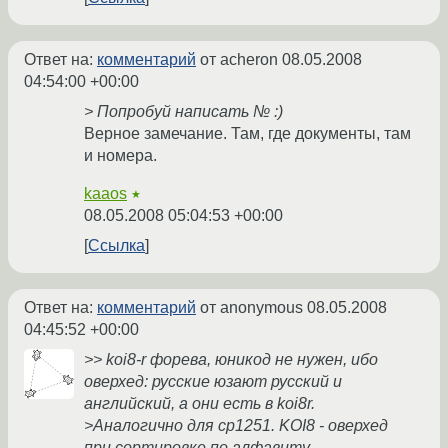
Ответ на:
комментарий
от acheron
08.05.2008
04:54:00 +00:00
> Попробуй написать № :)
Верное замечание. Там, где документы, там
и номера.
kaaos
★
08.05.2008 05:04:53 +00:00
Ссылка
Ответ на:
комментарий
от anonymous
08.05.2008
04:45:52 +00:00
>> koi8-r форева, юникод не нужен, ибо
оверхед: русские юзают русский и
английский, а они есть в koi8r.
>Аналогично для cp1251. KOI8 - оверхед
при сортировке по алфавиту.