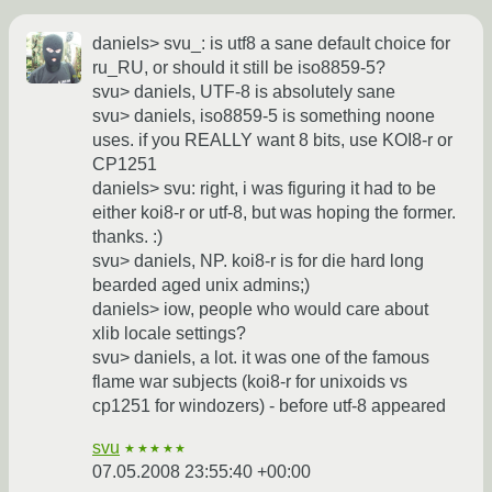
daniels> svu_: is utf8 a sane default choice for
ru_RU, or should it still be iso8859-5?
svu> daniels, UTF-8 is absolutely sane
svu> daniels, iso8859-5 is something noone
uses. if you REALLY want 8 bits, use KOI8-r or
CP1251
daniels> svu: right, i was figuring it had to be
either koi8-r or utf-8, but was hoping the former.
thanks. :)
svu> daniels, NP. koi8-r is for die hard long
bearded aged unix admins;)
daniels> iow, people who would care about
xlib locale settings?
svu> daniels, a lot. it was one of the famous
flame war subjects (koi8-r for unixoids vs
cp1251 for windozers) - before utf-8 appeared
svu
★★★★★
07.05.2008 23:55:40 +00:00