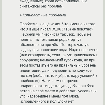
ежедневные), когда есть полноценные
синтаксисы без проблем.
> Копипаст - не проблема.
Проблема, и ещё какая. Что именно из того,
что я выше писал (#1963715) не понятно?
Неужели ум питониста так узок, чтобы не
понять, что текстовый редактор тут
абсолютно ни при чём. Повторю частую
задачу при написании кода. Надо перенести
(или скопировать, если так уж привязались к
copy-paste) немаленький кусок кода, но при
этом поставить его на правильный уровень
индентации, да и подправить по ходу кое
где код (добавить или убрать пару условий к
подблокам). Начинаем построчно
подравнивать индентацию, дабы наш блок
встал на своё место и добавлять условия, и
упс, насередине имеем пол блока
исправленного и пол блока нет.