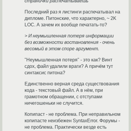
странички распечатываешь
Последний раз я листинги распечатывал на
дипломе. Питонские, что характерно, ~ 2K
LOC. А зачем их вообще печатать-то?
> И неумышленная потеря информации
без возможности востановления - очень
весомый в этом споре аргумент.
"Неумышленная потеря" - это как? Винт
сдох, файл удалили враги? А причём тут
синтаксис питона?
Единственно верная среда существования
кода - текстовый файл. А в нём, при
грамотном обращении, с отступами
ничегошеньки не случится.
Копипаст - не проблема. При неправильном
копипасте неизбежен SyntaxError. Форумы -
не проблема. Практически везде есть