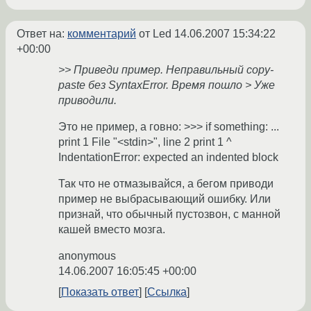
Ответ на:
комментарий
от Led
14.06.2007 15:34:22
+00:00
>> Приведи пример. Неправильный copy-
paste без SyntaxError. Время пошло > Уже
приводили.
Это не пример, а говно: >>> if something: ...
print 1 File "<stdin>", line 2 print 1 ^
IndentationError: expected an indented block
Так что не отмазывайся, а бегом приводи
пример не выбрасывающий ошибку. Или
признай, что обычный пустозвон, с манной
кашей вместо мозга.
anonymous
14.06.2007 16:05:45 +00:00
Показать ответ
Ссылка