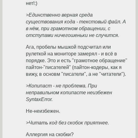
нет!:)
>Единственно верная среда
существования кода - текстовый файл. А
в нём, при грамотном обращении, с
отступами ничегошеньки не случится.
Ага, пробелы мышкой подсчитал или
рулеткой на мониторе замерял - и всё в
порядке. Это и есть "грамотное обращение"
пайтон-"писателей" (пайтон-кодеры, как я
вижу, в основм "писатели", а не "читатели").
>Копипаст - не проблема. При
неправильном копипасте неизбежен
SyntaxError.
Не-неизбежен.
>Читать код без скобок приятнее.
Аллергия на скобки?