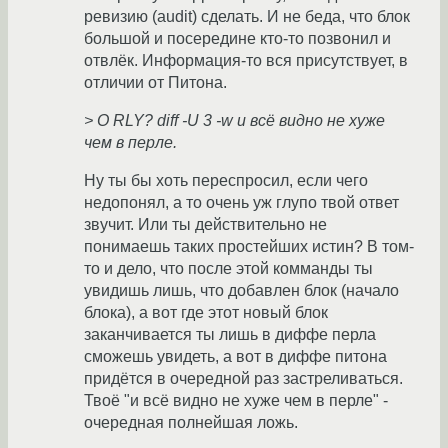
ревизию (audit) сделать. И не беда, что блок
большой и посередине кто-то позвонил и
отвлёк. Информация-то вся присутствует, в
отличии от Питона.
> O RLY? diff -U 3 -w и всё видно не хуже
чем в перле.
Ну ты бы хоть переспросил, если чего
недопонял, а то очень уж глупо твой ответ
звучит. Или ты действительно не
понимаешь таких простейших истин? В том-
то и дело, что после этой комманды ты
увидишь лишь, что добавлен блок (начало
блока), а вот где этот новый блок
заканчивается ты лишь в диффе перла
сможешь увидеть, а вот в диффе питона
придётся в очередной раз застреливаться.
Твоё "и всё видно не хуже чем в перле" -
очередная полнейшая ложь.