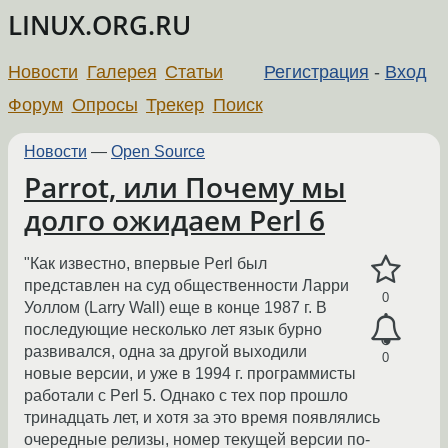
LINUX.ORG.RU
Новости
Галерея
Статьи
Регистрация
-
Вход
Форум
Опросы
Трекер
Поиск
Новости
—
Open Source
Parrot, или Почему мы
долго ожидаем Perl 6
"Как известно, впервые Perl был
представлен на суд общественности Ларри
0
Уоллом (Larry Wall) еще в конце 1987 г. В
последующие несколько лет язык бурно
развивался, одна за другой выходили
0
новые версии, и уже в 1994 г. программисты
работали с Perl 5. Однако с тех пор прошло
тринадцать лет, и хотя за это время появлялись
очередные релизы, номер текущей версии по-