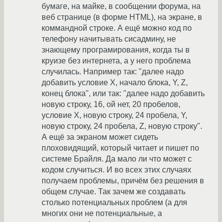
бумаге, на майке, в сообщении форума, на
веб странице (в форме HTML), на экране, в
коммандной строке. А ещё можно код по
телефону начитывать сисадмину, не
знающему програмирования, когда ты в
круизе без интернета, а у него проблема
случилась. Например так: "далее надо
добавить условие X, начало блока, Y, Z,
конец блока", или так: "далее надо добавить
новую строку, 16, ой нет, 20 пробелов,
условие X, новую строку, 24 пробела, Y,
новую строку, 24 пробела, Z, новую строку".
А ещё за экраном может сидеть
плоховидящий, который читает и пишет по
системе Брайля. Да мало ли что может с
кодом случиться. И во всех этих случаях
получаем проблемы, причём без решения в
общем случае. Так зачем же создавать
столько потенциальных проблем (а для
многих они не потенциальные, а