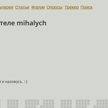
алерея
Статьи
Форум
Опросы
Трекер
Поиск
теле mihalych
и нахожусь. :-)