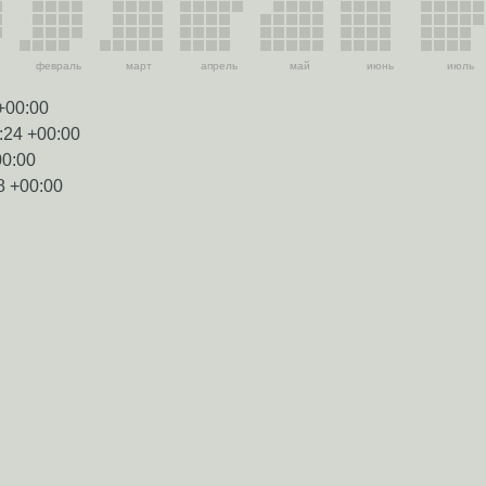
февраль
март
апрель
май
июнь
июль
+00:00
:24 +00:00
00:00
8 +00:00