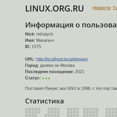
LINUX.ORG.RU
Новости
Г
Информация о пользова
Nick:
mihalych
Имя:
Михалыч
ID:
1575
URL:
http://localhost.localdomain/
Город:
далеко не Москва
Последнее посещение:
2021
Статус:
★★★
Поставил Линукс ака GNU в 1996, с тех пор там 
Статистика