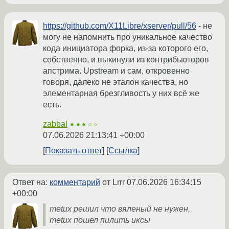
https://github.com/X11Libre/xserver/pull/56
- не
могу не напомнить про уникальное качество
кода инициатора форка, из-за которого его,
собственно, и выкинули из контрибьюторов
апстрима. Upstream и сам, откровенно
говоря, далеко не эталон качества, но
элементарная брезгливость у них всё же
есть.
zabbal
★★★☆☆
07.06.2026 21:13:41 +00:00
Показать ответ
Ссылка
Ответ на:
комментарий
от Lrrr
07.06.2026 16:34:15
+00:00
metux решил что вяленый не нужен,
metux пошел пилить иксы