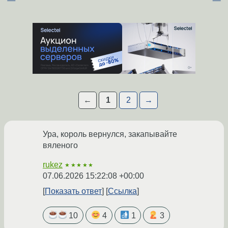
←
1
2
→
Ура, король вернулся, закапывайте
вяленого
rukez
★★★★★
07.06.2026 15:22:08 +00:00
Показать ответ
Ссылка
10
4
1
3