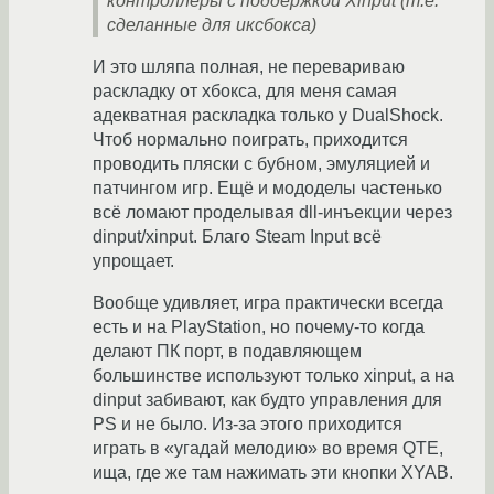
контроллеры с поддержкой Xinput (т.е.
сделанные для иксбокса)
И это шляпа полная, не перевариваю
раскладку от хбокса, для меня самая
адекватная раскладка только у DualShock.
Чтоб нормально поиграть, приходится
проводить пляски с бубном, эмуляцией и
патчингом игр. Ещё и мододелы частенько
всё ломают проделывая dll-инъекции через
dinput/xinput. Благо Steam Input всё
упрощает.
Вообще удивляет, игра практически всегда
есть и на PlayStation, но почему-то когда
делают ПК порт, в подавляющем
большинстве используют только xinput, а на
dinput забивают, как будто управления для
PS и не было. Из-за этого приходится
играть в «угадай мелодию» во время QTE,
ища, где же там нажимать эти кнопки XYAB.