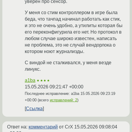
уверен про сенсор.
У меня со стим контроллером в игре была
беда, что тачпад начинал работать как стик,
и это не очень удобно, а утилиты которая бы
его переконфигурила его нет. Но протокол в
любом случае широко известен, написать
не проблема, это не случай вендорлока о
котором ноют журнализды.
С виндой не сталкивался, у меня везде
линукс.
a1ba
★★★★
15.05.2026 09:21:47 +00:00
Последнее исправление: a1ba
15.05.2026 09:23:19
+00:00
(всего
исправлений: 2
)
Ссылка
Ответ на:
комментарий
от CrX
15.05.2026 09:08:04