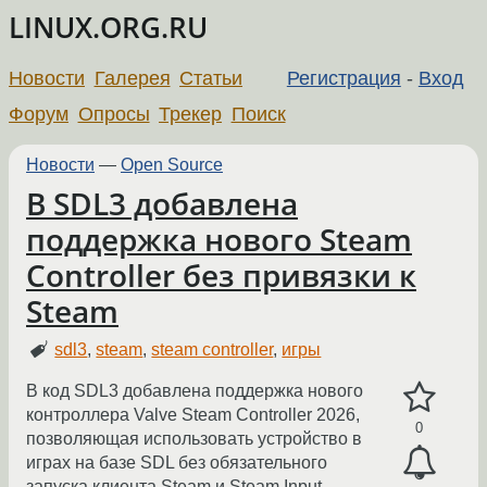
LINUX.ORG.RU
Новости
Галерея
Статьи
Регистрация
-
Вход
Форум
Опросы
Трекер
Поиск
Новости
—
Open Source
В SDL3 добавлена
поддержка нового Steam
Controller без привязки к
Steam
sdl3
,
steam
,
steam controller
,
игры
В код SDL3 добавлена поддержка нового
контроллера Valve Steam Controller 2026,
0
позволяющая использовать устройство в
играх на базе SDL без обязательного
запуска клиента Steam и Steam Input.