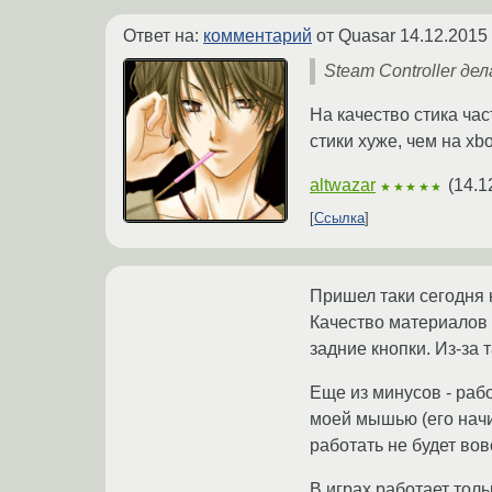
Ответ на:
комментарий
от Quasar
14.12.2015
Steam Controller д
На качество стика ча
стики хуже, чем на xb
altwazar
(
14.1
★★★★★
Ссылка
Пришел таки сегодня 
Качество материалов 
задние кнопки. Из-за
Еще из минусов - рабо
моей мышью (его начи
работать не будет вов
В играх работает тол