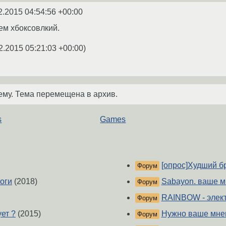
2.2015 04:54:56 +00:00
ем хбоксовлкий.
2.2015 05:21:03 +00:00
)
ему. Тема перемещена в архив.
s
Games
[опрос]Худший б
Форум
оги
(2018)
Sabayon. ваше 
Форум
RAINBOW - элек
Форум
ует ?
(2015)
Нужно ваше мне
Форум