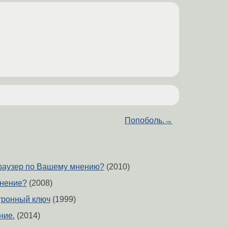
Попоболь.
→
раузер по Вашему мнению?
(2010)
мнение?
(2008)
тронный ключ
(1999)
ние.
(2014)