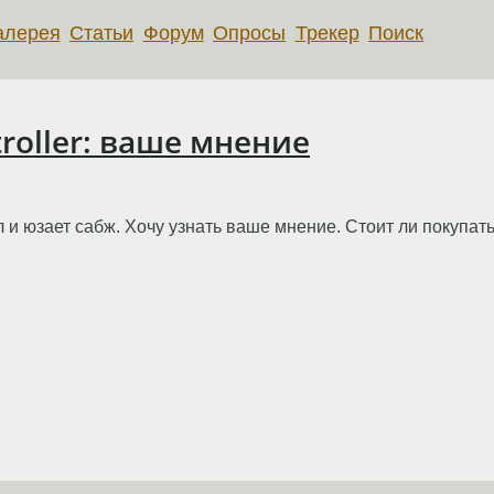
алерея
Статьи
Форум
Опросы
Трекер
Поиск
troller: ваше мнение
и юзает сабж. Хочу узнать ваше мнение. Стоит ли покупать,