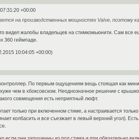
 07:31:20 +00:00
елается на производственных мощностях Valve, поэтому ка
сто видел жалобы владельцев на стимкомьюнити. Сам все е
ox 360 геймпаде.
2.2015 10:04:05 +00:00
)
контроллер. По первым ощущениям вещь стоящая как миним
хуже чем в хбоксовском. Неоднозначное решение с крышкой
 такого совмещения есть неприятный люфт.
тает только при включенном стиме, а настраивается только 
нает колбасить и все съезжает в левый верхний угол). Есть
се.
ько если они запущенны из под стима и при обязательно вк