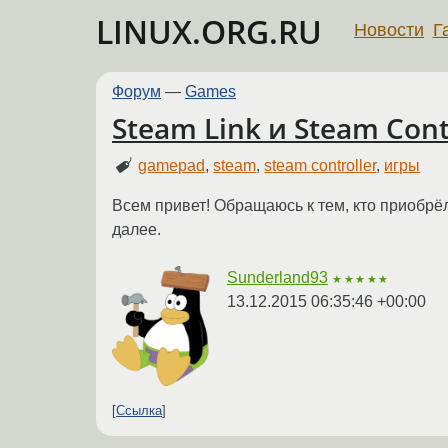
LINUX.ORG.RU
Новости
Г
Форум
—
Games
Steam Link и Steam Con
gamepad
,
steam
,
steam controller
,
игры
Всем привет! Обращаюсь к тем, кто приобрёл 
далее.
Sunderland93
★★★★★
13.12.2015 06:35:46 +00:00
Ссылка