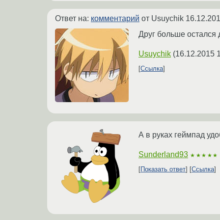
Ответ на:
комментарий
от Usuychik
16.12.201
Друг больше остался д
Usuychik
(
16.12.2015 
Ссылка
А в руках геймпад уд
Sunderland93
★★★★★
Показать ответ
Ссылка