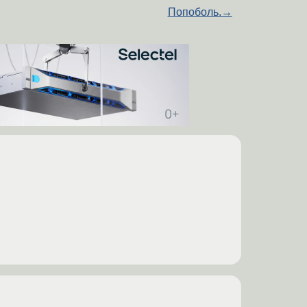
Попоболь.
→