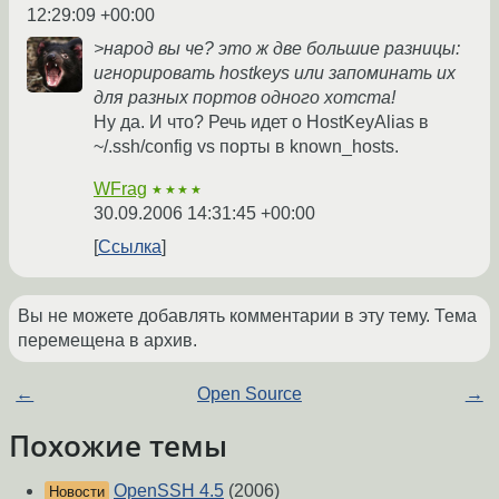
12:29:09 +00:00
>народ вы че? это ж две большие разницы:
игнорировать hostkeys или запоминать их
для разных портов одного хотста!
Ну да. И что? Речь идет о HostKeyAlias в
~/.ssh/config vs порты в known_hosts.
WFrag
★★★★
30.09.2006 14:31:45 +00:00
Ссылка
Вы не можете добавлять комментарии в эту тему. Тема
перемещена в архив.
←
Open Source
→
Похожие темы
OpenSSH 4.5
(2006)
Новости