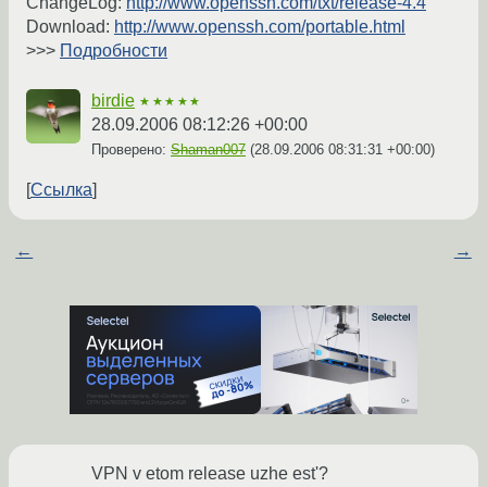
ChangeLog:
http://www.openssh.com/txt/release-4.4
Download:
http://www.openssh.com/portable.html
>>>
Подробности
birdie
★★★★★
28.09.2006 08:12:26 +00:00
Проверено:
Shaman007
(
28.09.2006 08:31:31 +00:00
)
Ссылка
←
→
VPN v etom release uzhe est'?