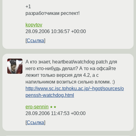
+1
разработчикам респект!
kopytov
28.09.2006 10:36:57 +00:00
Ссылка
А кто знает, heartbeat/watchdog patch для
него кто-нибудь делал? А то на офсайте
лежит только версия для 4.2, а с
напильником возиться сильно вломм. :)
http://www.sc.isc.tohoku.ac.jp/~hgot/sources/o
penssh-watchdog.html
ero-sennin
★★
28.09.2006 11:47:53 +00:00
Ссылка