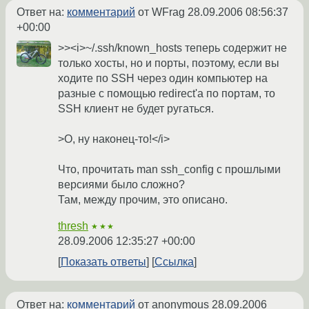
Ответ на:
комментарий
от WFrag
28.09.2006 08:56:37
+00:00
>><i>~/.ssh/known_hosts теперь содержит не
только хосты, но и порты, поэтому, если вы
ходите по SSH через один компьютер на
разные с помощью redirect'a по портам, то
SSH клиент не будет ругаться.
>О, ну наконец-то!</i>
Что, прочитать man ssh_config с прошлыми
версиями было сложно?
Там, между прочим, это описано.
thresh
★★★
28.09.2006 12:35:27 +00:00
Показать ответы
Ссылка
Ответ на:
комментарий
от anonymous
28.09.2006