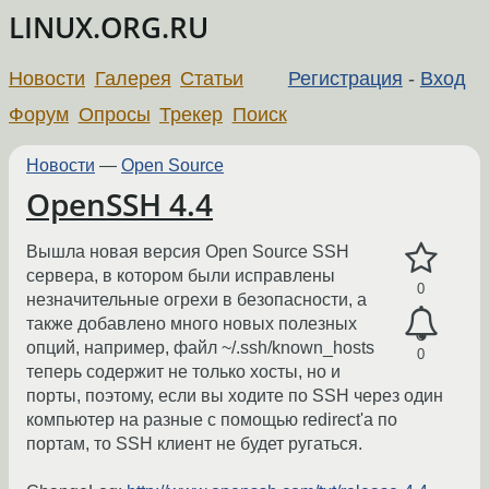
LINUX.ORG.RU
Новости
Галерея
Статьи
Регистрация
-
Вход
Форум
Опросы
Трекер
Поиск
Новости
—
Open Source
OpenSSH 4.4
Вышла новая версия Open Source SSH
сервера, в котором были исправлены
0
незначительные огрехи в безопасности, а
также добавлено много новых полезных
опций, например, файл ~/.ssh/known_hosts
0
теперь содержит не только хосты, но и
порты, поэтому, если вы ходите по SSH через один
компьютер на разные с помощью redirect'a по
портам, то SSH клиент не будет ругаться.