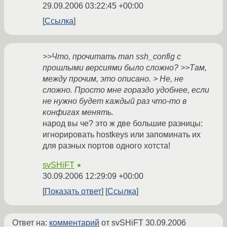
29.09.2006 03:22:45 +00:00
Ссылка
>>Что, прочитать man ssh_config с
прошлыми версиями было сложно? >>Там,
между прочим, это описано. > Не, не
сложно. Просто мне гораздо удобнее, если
не нужно будет каждый раз что-то в
конфигах менять.
народ вы че? это ж две большие разницы:
игнорировать hostkeys или запоминать их
для разных портов одного хотста!
svSHiFT
★
30.09.2006 12:29:09 +00:00
Показать ответ
Ссылка
Ответ на:
комментарий
от svSHiFT
30.09.2006