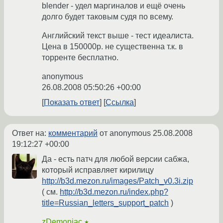
blender - удел маргиналов и ещё очень
долго будет таковым судя по всему.
Английский текст выше - тест идеалиста.
Цена в 150000р. не существенна т.к. в
торренте бесплатно.
anonymous
26.08.2008 05:50:26 +00:00
Показать ответ
Ссылка
Ответ на:
комментарий
от anonymous
25.08.2008
19:12:27 +00:00
Да - есть патч для любой версии сабжа,
который исправляет кирилицу
http://b3d.mezon.ru/images/Patch_v0.3i.zip
( см.
http://b3d.mezon.ru/index.php?
title=Russian_letters_support_patch
)
zDemoniac
★