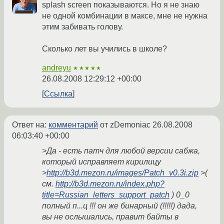
splash screen показываются. Но я не знаю
не одной комбинации в максе, мне не нужна
этим забивать голову.
Сколько лет вы учились в школе?
andreyu
★★★★★
26.08.2008 12:29:12 +00:00
Ссылка
Ответ на:
комментарий
от zDemoniac
26.08.2008
06:03:40 +00:00
>Да - есть патч для любой версии сабжа,
который исправляет кирилицу
>
http://b3d.mezon.ru/images/Patch_v0.3i.zip
>(
см.
http://b3d.mezon.ru/index.php?
title=Russian_letters_support_patch
) 0_0
полный п...ц !!! он же бинарный (!!!!!) дада,
вы не ослышались, правит байты в