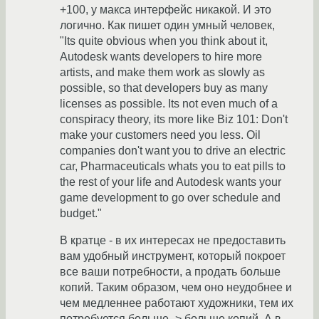
+100, у макса интерфейс никакой. И это
логично. Как пишет один умный человек,
"Its quite obvious when you think about it,
Autodesk wants developers to hire more
artists, and make them work as slowly as
possible, so that developers buy as many
licenses as possible. Its not even much of a
conspiracy theory, its more like Biz 101: Don't
make your customers need you less. Oil
companies don't want you to drive an electric
car, Pharmaceuticals whats you to eat pills to
the rest of your life and Autodesk wants your
game development to go over schedule and
budget."
В кратце - в их интересах не предоставить
вам удобный инструмент, который покроет
все ваши потребности, а продать больше
копий. Таким образом, чем оно неудобнее и
чем медленнее работают художники, тем их
потребуется больше -> больше копий. А в