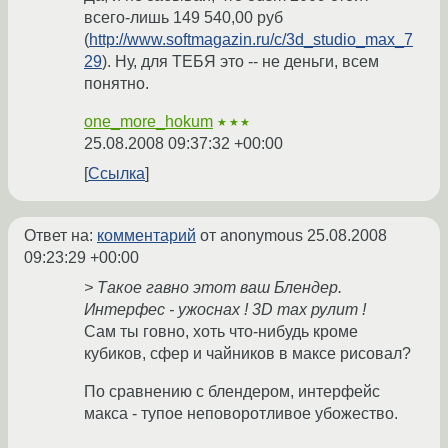
всего-лишь 149 540,00 руб
(
http://www.softmagazin.ru/c/3d_studio_max_7
29
). Ну, для ТЕБЯ это -- не деньги, всем
понятно.
one_more_hokum
★★★
25.08.2008 09:37:32 +00:00
Ссылка
Ответ на:
комментарий
от anonymous
25.08.2008
09:23:29 +00:00
> Такое гавно этот ваш Блендер.
Интерфес - ужоснах ! 3D max рулит !
Сам ты говно, хоть что-нибудь кроме
кубиков, сфер и чайников в максе рисовал?
По сравнению с блендером, интерфейс
макса - тупое неповоротливое убожество.