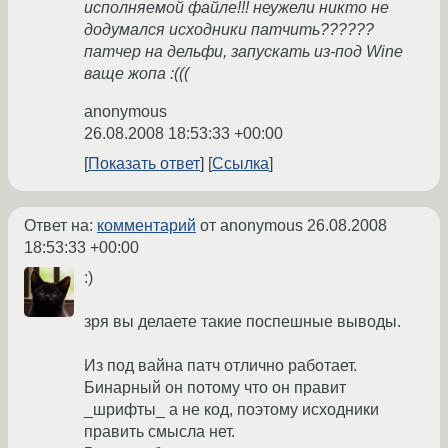
исполняемой файле!!! неужели никто не
додумался исходники патчить??????
патчер на дельфи, запускать из-под Wine
ваще жопа :(((
anonymous
26.08.2008 18:53:33 +00:00
Показать ответ
Ссылка
Ответ на:
комментарий
от anonymous
26.08.2008
18:53:33 +00:00
:)
зря вы делаете такие поспешные выводы.
Из под вайна патч отлично работает.
Бинарный он потому что он правит
_шрифты_ а не код, поэтому исходники
править смысла нет.