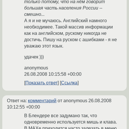
только потому, что на нём говорит
большая часть населения России --
смешно...
А я и не мучаюсь. Английский намного
необходимее. Такой массив информации
как на английском, рускому никогда не
достичь. Пишу на руском с ашибками - я не
уважаю этот язык.
удачек )))
anonymous
26.08.2008 10:15:58 +00:00
Показать ответ
Ссылка
Ответ на:
комментарий
от anonymous
26.08.2008
10:12:55 +00:00
В Блендере все задумано так, что
одновременно используется мишь и клава.
В МАХе приходится часто залезать в меню,