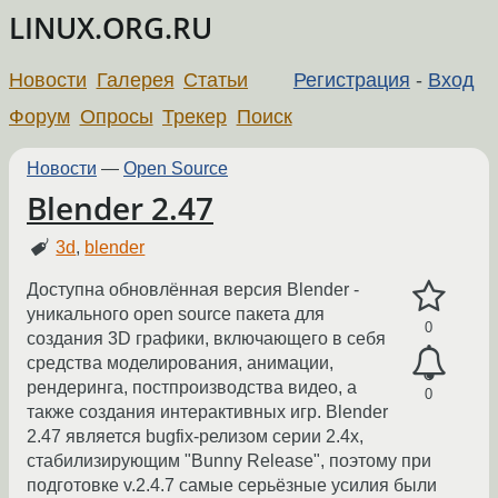
LINUX.ORG.RU
Новости
Галерея
Статьи
Регистрация
-
Вход
Форум
Опросы
Трекер
Поиск
Новости
—
Open Source
Blender 2.47
3d
,
blender
Доступна обновлённая версия Blender -
уникального open source пакета для
0
создания 3D графики, включающего в себя
средства моделирования, анимации,
рендеринга, постпроизводства видео, а
0
также создания интерактивных игр. Blender
2.47 является bugfix-релизом серии 2.4x,
стабилизирующим "Bunny Release", поэтому при
подготовке v.2.4.7 самые серьёзные усилия были