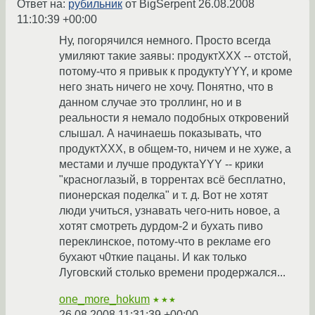
Ответ на:
рубильник
от BigSerpent
26.08.2008
11:10:39 +00:00
Ну, погорячился немного. Просто всегда
умиляют такие заявы: продуктXXX -- отстой,
потому-что я привык к продуктуYYY, и кроме
него знать ничего не хочу. Понятно, что в
данном случае это троллинг, но и в
реальности я немало подобных откровений
слышал. А начинаешь показывать, что
продуктXXX, в общем-то, ничем и не хуже, а
местами и лучше продуктаYYY -- крики
"красноглазый, в торрентах всё бесплатно,
пионерская поделка" и т. д. Вот не хотят
люди учиться, узнавать чего-нить новое, а
хотят смотреть дурдом-2 и бухать пиво
переклинское, потому-что в рекламе его
бухают ч0ткие пацаны. И как только
Луговский столько времени продержался...
one_more_hokum
★★★
26.08.2008 11:31:39 +00:00