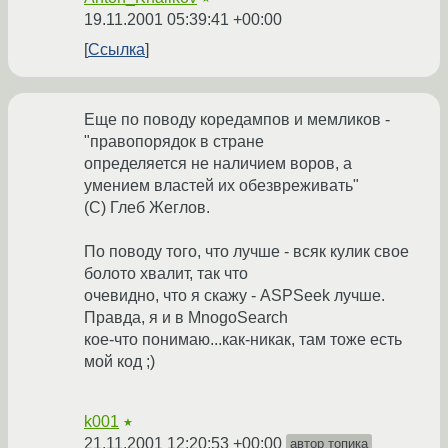
19.11.2001 05:39:41 +00:00
Ссылка
Еще по поводу коредампов и мемликов -
"правопорядок в стране
определяется не наличием воров, а
умением властей их обезвреживать"
(С) Глеб Жеглов.
По поводу того, что лучше - всяк кулик свое
болото хвалит, так что
очевидно, что я скажу - ASPSeek лучше.
Правда, я и в MnogoSearch
кое-что понимаю...как-никак, там тоже есть
мой код ;)
k001
★
21.11.2001 12:20:53 +00:00
автор топика