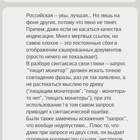
Российская -- увы, лучшая... Но лишь на
фоне других, потому что явно не тянет.
Причем, даже если не касаться качества
индексации. Много мертвых ссылок, но
самое плохое -- это постоянные сбои в
отображении кэшированных документов
(просто ничего не показывает).
В разборе синтаксиса свои глюки -- запрос
`"пищит монитор"` должен искать точное
совпадение фразы, раз уж так заявлено, а
не растекаться мыслию по древу
("пищащим монитором", "пищу - монитора-
то нет", "пищать мониторы"), при это
использование ! в том самом запросе
приводит к синтаксичесеой ошибке.
Были также замечены искажения "!запрос",
что вообще недопустимо... Плюс то, что
даже при запросе из двух слов, он выдает
огромное колличество ссылок `нестрогое